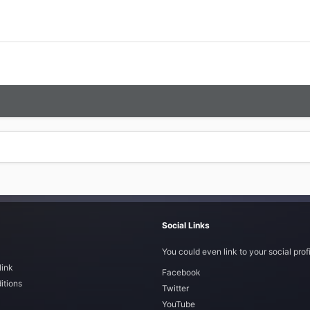
Social Links
You could even link to your social profi
link
Facebook
itions
Twitter
YouTube