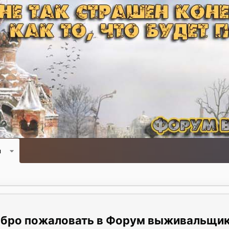
и
Форум выживальщи