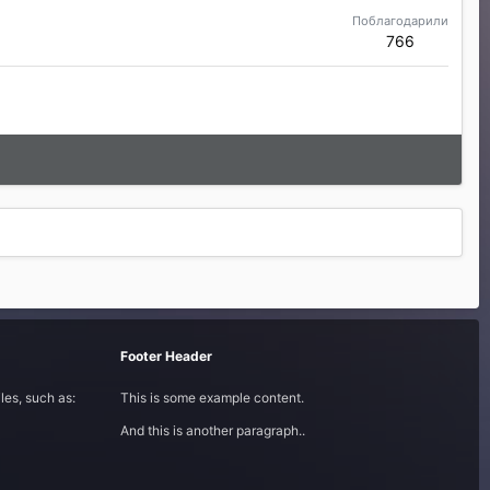
Поблагодарили
766
Footer Header
les, such as:
This is some example content.
And this is another paragraph..