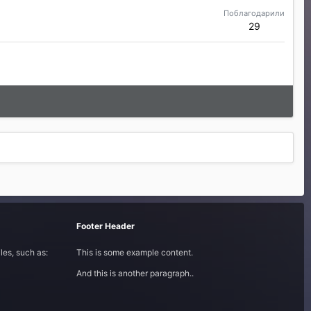
Поблагодарили
29
Footer Header
les, such as:
This is some example content.
And this is another paragraph..