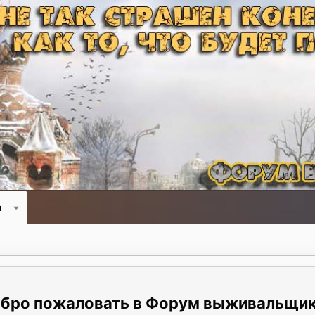
и
Форум выживальщи