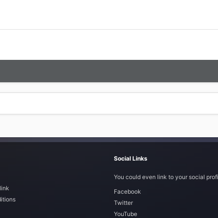
Social Links
You could even link to your social profi
link
Facebook
itions
Twitter
YouTube