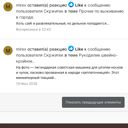
mirex
оставил(а) реакцию
Like
к
сообщению
M
пользователя Скржитек
в теме
Прочее по выживанию
в городе
.
Хоть сайт и развлекательный, но дельное попадается...
Воскресенье в 22:42
mirex
оставил(а) реакцию
Like
к
сообщению
M
пользователя Скржитек
в теме
Рукоделие швейно-
кройное.
.
На фото — легендарная советская машинка для штопки носков
и чулок, ласково прозванная в народе «заплаточницей». Этот
миниатюрный ткацкий...
19 Июн 2026
Показать предыдущие элементы