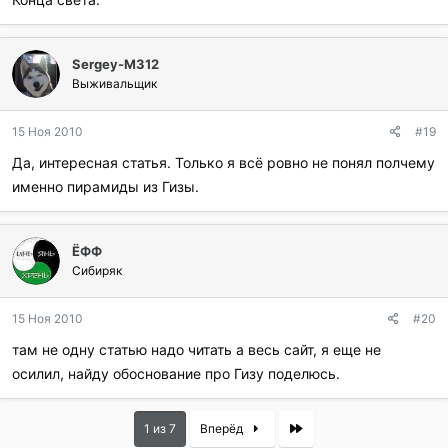
Sergey-M312
Выживальщик
15 Ноя 2010
#19
Да, интересная статья. Только я всё ровно не понял полчему
именно пирамиды из Гизы.
ЁФФ
Сибиряк
15 Ноя 2010
#20
там не одну статью надо читать а весь сайт, я еще не
осилил, найду обоснование про Гизу поделюсь.
Last
1 из 7
Вперёд