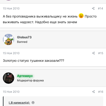
15 Ноя 2010
#14
А без проповедника выживальщику не жизнь
Просто
выживать надоест. Надобно еще знать зачем
Globus73
Banned
15 Ноя 2010
#15
Золотую статую тушенки заказали???
Артемиус
Модератор форума
15 Ноя 2010
#16
I_B написал(а):