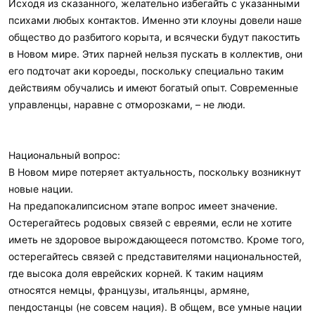
Исходя из сказанного, желательно избегайть с указанными
психами любых контактов. Именно эти клоуны довели наше
общество до разбитого корыта, и всячески будут пакостить
в Новом мире. Этих парней нельзя пускать в коллектив, они
его подточат аки короеды, поскольку специально таким
действиям обучались и имеют богатый опыт. Современные
управленцы, наравне с отморозками, – не люди.
Национальный вопрос:
В Новом мире потеряет актуальность, поскольку возникнут
новые нации.
На предапокалипсисном этапе вопрос имеет значение.
Остерегайтесь родовых связей с евреями, если не хотите
иметь не здоровое вырождающееся потомство. Кроме того,
остерегайтесь связей с представителями национальностей,
где высока доля еврейских корней. К таким нациям
относятся немцы, французы, итальянцы, армяне,
пендостанцы (не совсем нация). В общем, все умные нации