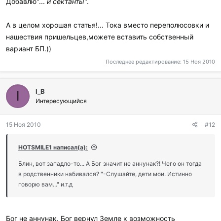
Добавлю"...
и сектанты
".
А в целом хорошая статья!... Тока вместо переполюсовки и
нашествия пришельцев,можете вставить собственный
вариант БП.))
Последнее редактирование:
15 Ноя 2010
I_B
I
Интересующийся
15 Ноя 2010
#12
HOTSMILE1 написал(а):
Блин, вот западло-то... А Бог значит не аннунак?! Чего он тогда
в родственники набивался? "-Слушайте, дети мои. Истинно
говорю вам..." и.т.д
Бог не аннунак. Бог вернул Земле к возможность