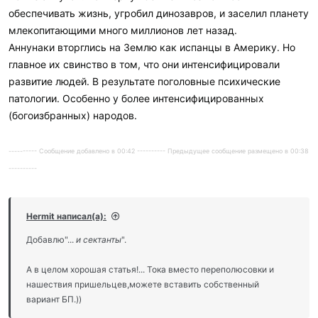
обеспечивать жизнь, угробил динозавров, и заселил планету
млекопитающими много миллионов лет назад.
Аннунаки вторглись на Землю как испанцы в Америку. Но
главное их свинство в том, что они интенсифицировали
развитие людей. В результате поголовные психические
патологии. Особенно у более интенсифицированных
(богоизбранных) народов.
---------- Сообщение добавлено в 00:42 ---------- Предыдущее сообщение размещено в 00:38
----------
Hermit написал(а):
Добавлю"...
и сектанты
".
А в целом хорошая статья!... Тока вместо переполюсовки и
нашествия пришельцев,можете вставить собственный
вариант БП.))