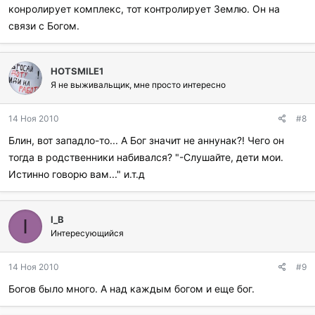
конролирует комплекс, тот контролирует Землю. Он на
связи с Богом.
HOTSMILE1
Я не выживальщик, мне просто интересно
14 Ноя 2010
#8
Блин, вот западло-то... А Бог значит не аннунак?! Чего он
тогда в родственники набивался? "-Слушайте, дети мои.
Истинно говорю вам..." и.т.д
I_B
I
Интересующийся
14 Ноя 2010
#9
Богов было много. А над каждым богом и еще бог.