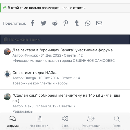
В этой теме нельзя размещать новые ответы.
Facebook
Twitter
Reddit
Pinterest
Tumblr
WhatsApp
Электронная 
Поделиться:
Похожие темы
Два гектара в "урочищах Варага" участникам форума
Автор: Фиксаж
31 Дек 2022
Ответы: 42
«Фиксаж-метод» - отказ от города ОБЩИННОЕ САМООБЕС
Совет иметь два НАЗа...
Автор: Omega
10 Окт 2014
Ответы: 14
Тревожные комплекты и наборы
"Сделай сам" собираем мега-антену на 145 мГц (яга, два
эл.)
Автор: Alex3
17 Янв 2012
Ответы: 7
Радиосвязь
Форумы
Что Нового?
Вход
Регистрация
Поиск
Раздел ПОСТАПОКАЛИПСА
Общий раздел Постапокалипсиса