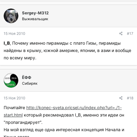
Sergey-M312
Выживальщик
15 Ноя 2010
#17
I_B
, Почему именно пирамиды с плато Гизы, пирамиды
найдены в крыму, южной америке, японии, в азии и вообще
по всему миру.
ЁФФ
Сибиряк
15 Ноя 2010
#18
Почитайте
http://konec-sveta.pricsel.ru/index.php?url=./1-
start.html
который рекомендовал I_B, именно эти идеи он
"пропагандирует".
На мой взгляд еще одна интересная концепция Начала и
Конца света.