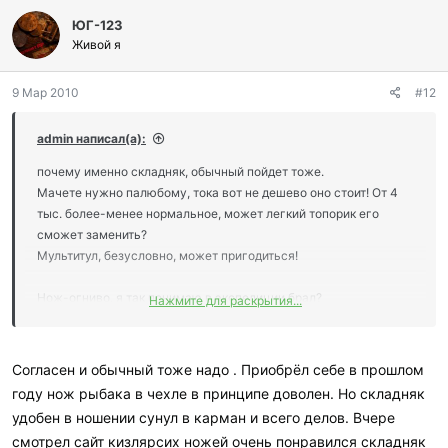
л
ЮГ-123
а
г
Живой я
о
д
9 Мар 2010
#12
а
р
и
admin написал(а):
л
и
почему именно складняк, обычный пойдет тоже.
:
Мачете нужно палюбому, тока вот не дешево оно стоит! От 4
тыс. более-менее нормальное, может легкий топорик его
сможет заменить?
Мультитул, безусловно, может пригодиться!
Нож-огниво, я так понимаю в экспедиции брал?
Нажмите для раскрытия...
Есть у меня такой) тока ножичек хлипенький уж очень(
Согласен и обычный тоже надо . Приобрёл себе в прошлом
году нож рыбака в чехле в принципе доволен. Но складняк
удобен в ношении сунул в карман и всего делов. Вчере
смотрел сайт кизлярсих ножей очень понравился складняк