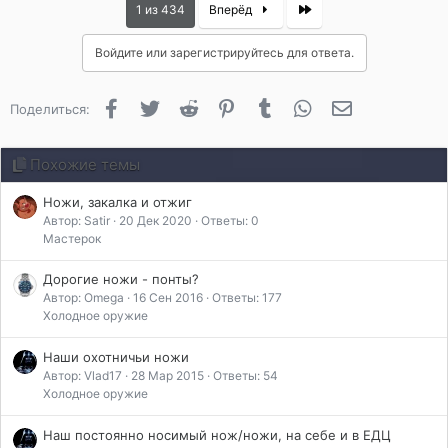
л
Last
1 из 434
Вперёд
а
г
Войдите или зарегистрируйтесь для ответа.
о
д
а
Facebook
Twitter
Reddit
Pinterest
Tumblr
WhatsApp
Электронная 
Поделиться:
р
и
л
Похожие темы
и
:
Ножи, закалка и отжиг
Автор: Satir
20 Дек 2020
Ответы: 0
Мастерок
Дорогие ножи - понты?
Автор: Omega
16 Сен 2016
Ответы: 177
Холодное оружие
Наши охотничьи ножи
Автор: Vlad17
28 Мар 2015
Ответы: 54
Холодное оружие
Наш постоянно носимый нож/ножи, на себе и в ЕДЦ