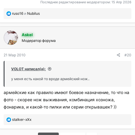
Последнее редактирование модератором:
15 Апр 2026
П
ruso16
и
Nubilus
о
б
л
Askel
а
г
Модератор форума
о
д
21 Мар 2010
#20
а
р
и
VOLOT написал(а):
л
и
у меня есть какой то вроде армейский нож..
:
армейские как правило имеют боевое назначение, то что на
фото - скорее нож выживания, комбинация хозножа,
фонарика, и какой-то пилки или серии открывашек? ))
П
stalker-xXx
о
б