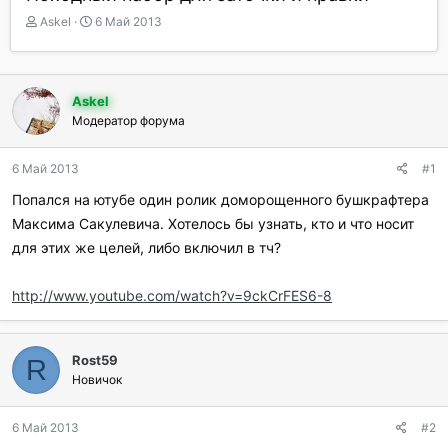
А
Д
Askel
6 Май 2013
в
а
т
т
о
а
р
н
Askel
т
а
Модератор форума
е
ч
м
а
ы
л
6 Май 2013
#1
а
Попался на ютубе один ролик доморощенного бушкрафтера
Максима Сакулевича. Хотелось бы узнать, кто и что носит
для этих же целей, либо включил в тч?
http://www.youtube.com/watch?v=9ckCrFES6-8
Rost59
R
Новичок
6 Май 2013
#2