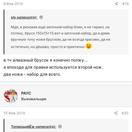
8 Фев 2014
#19
а
р
и
sly написал(а):
л
и
Мдя, в рюкзаке ещё заточной набор блин, я не геракл, не
:
потяну, бруск 150x15x15 вот и заточной набор, да и дома
вручную точу ножи бруском, да не всегда красиво, да не
эстетично, но дёшево, просто и практично
в тч алмазный брусок я конечно полжу...
а впоходе для правки используется второй нож.
два ножа - набор для всего.
РАУС
Выживальщик
10 Фев 2014
#20
ТопающийЁж написал(а):