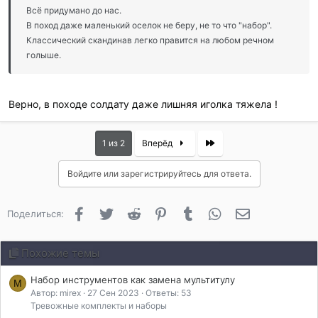
Всё придумано до нас.
В поход даже маленький оселок не беру, не то что "набор".
Классический скандинав легко правится на любом речном
голыше.
Верно, в походе солдату даже лишняя иголка тяжела !
Last
1 из 2
Вперёд
Войдите или зарегистрируйтесь для ответа.
Facebook
Twitter
Reddit
Pinterest
Tumblr
WhatsApp
Электронная 
Поделиться:
Похожие темы
Набор инструментов как замена мультитулу
M
Автор: mirex
27 Сен 2023
Ответы: 53
Тревожные комплекты и наборы