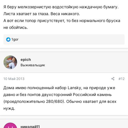
Я беру мелкозернистую водостойкую наждачную бумагу.
Листа хватает за глаза. Веса никакого.
А вот если топор присутствует, то без нормального бруска
не обойтись.
П
1gor
о
б
л
epich
а
г
Выживальщик
о
д
10 Май 2013
#12
а
р
Дома имею полноценный набор Lansky, на природе уже
и
давно и без понтов двухсторонний Российский камень
л
и
(проедположительно 280/680). Обычно хватает для всех
:
нужд.
николай11