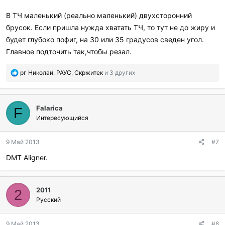
В ТЧ маленький (реально маленький) двухсторонний
брусок. Если пришла нужда хватать ТЧ, то тут не до жиру и
будет глубоко пофиг, на 30 или 35 градусов сведен угол.
Главное подточить так,чтобы резал.
П
рг Николай
,
РАУС
,
Скржитек
и 3 других
о
б
л
Falarica
а
F
г
Интересующийся
о
д
9 Май 2013
#7
а
р
DMT Aligner.
и
л
и
:
2011
2
Русский
9 Май 2013
#8