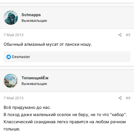
Schnapps
Выживальщик
7 Май 2013
#5
Обычный алмазный мусат от лански ношу.
П
Desmaster
о
б
л
ТопающийЁж
а
г
Выживальщик
о
д
7 Май 2013
#6
а
р
Всё придумано до нас.
и
В поход даже маленький оселок не беру, не то что "набор".
л
и
Классический скандинав легко правится на любом речном
:
голыше.