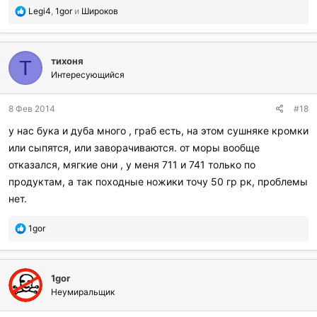
П
Legi4
,
1gor
и
Широков
о
б
л
тихоня
а
Т
г
Интересующийся
о
д
8 Фев 2014
#18
а
р
у нас бука и дуба много , граб есть, на этом сушняке кромки
и
или сыпятся, или заворачиваются. от моры вообще
л
и
отказался, мягкие они , у меня 711 и 741 только по
:
продуктам, а так походные ножики точу 50 гр рк, проблемы
нет.
П
1gor
о
б
л
1gor
а
г
Неумиральщик
о
д