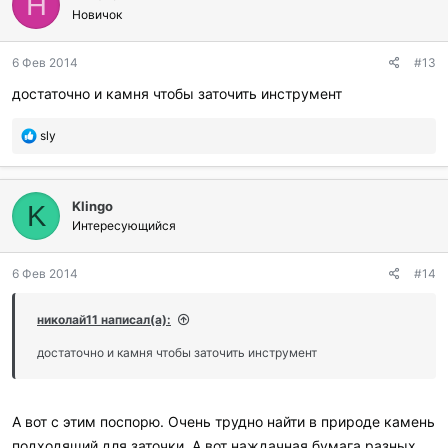
Н
Новичок
6 Фев 2014
#13
достаточно и камня чтобы заточить инструмент
П
sly
о
б
л
Klingo
а
K
г
Интересующийся
о
д
6 Фев 2014
#14
а
р
и
николай11 написал(а):
л
и
достаточно и камня чтобы заточить инструмент
:
А вот с этим поспорю. Очень трудно найти в природе камень
подходящий для заточки. А вот наждачная бумага разных