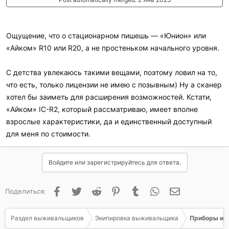
Ощущение, что о стационарном пишешь — «Юнион» или
«Айком» R10 или R20, а не простеньком начального уровня.
С детства увлекаюсь такими вещами, поэтому ловил на то,
что есть, только лицензии не имею с позывным) Ну а сканер
хотел бы заиметь для расширения возможностей. Кстати,
«Айком» IC-R2, который рассматриваю, имеет вполне
взрослые характеристики, да и единственный доступный
для меня по стоимости.
Войдите или зарегистрируйтесь для ответа.
Facebook
Twitter
Reddit
Pinterest
Tumblr
WhatsApp
Электронная 
Поделиться:
Раздел выживальщиков
Экипировка выживальщика
Приборы и о