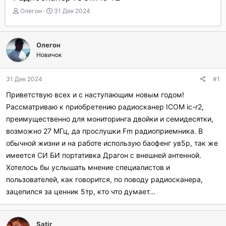
А
Д
Олегон
31 Дек 2024
в
а
т
т
о
а
Олегон
р
н
Новичок
т
а
е
ч
м
а
31 Дек 2024
#1
ы
л
а
Приветствую всех и с наступающим новым годом!
Рассматриваю к приобретению радиосканер ICOM ic-r2,
преимущественно для мониторинга двойки и семидесятки,
возможно 27 МГц, да прослушки Fm радиоприемника. В
обычной жизни и на работе использую баофенг ув5р, так же
имеется СИ БИ портативка Драгон с внешней антенной.
Хотелось бы услышать мнение специалистов и
пользователей, как говорится, по поводу радиосканера,
зацепился за ценник 5тр, кто что думает...
Satir