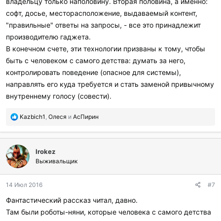
владельцу только наполовину. Вторая половина, а именно:
софт, досье, месторасположение, выдаваемый контент,
"правильные" ответы на запросы, - все это принадлежит
производителю гаджета.
В конечном счете, эти технологии призваны к тому, чтобы
быть с человеком с самого детства: думать за него,
контролировать поведение (опасное для системы),
направлять его куда требуется и стать заменой привычному
внутреннему голосу (совести).
П
Kazbich1
,
Олеся
и
АсПирин
о
б
л
Irokez
а
г
Выживальщик
о
д
14 Июл 2016
#7
а
р
Фантастический рассказ читал, давно.
и
Там были роботы-няни, которые человека с самого детства
л