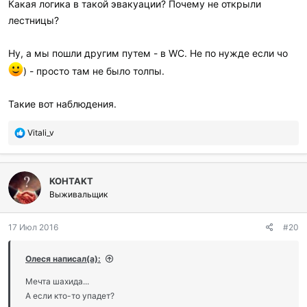
Какая логика в такой эвакуации? Почему не открыли
лестницы?
Ну, а мы пошли другим путем - в WC. Не по нужде если чо
) - просто там не было толпы.
Такие вот наблюдения.
П
Vitali_v
о
б
л
KOHTAKT
а
г
Выживальщик
о
д
17 Июл 2016
#20
а
р
и
Олеся написал(а):
л
и
Мечта шахида...
:
А если кто-то упадет?