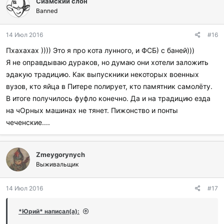
Сиамский слон
Banned
14 Июл 2016
#16
Пхахахах )))) Это я про кота лунного, и ФСБ) с баней)))
Я не оправдываю дураков, но думаю они хотели заложить
эдакую традицию. Как выпускники некоторых военных
вузов, кто яйца в Питере полирует, кто памятник самолёту.
В итоге получилось фуфло конечно. Да и на традицию езда
на чОрных машинах не тянет. Пижонство и понты
чеченские....
Zmeygorynych
Выживальщик
14 Июл 2016
#17
*Юрий* написал(а):