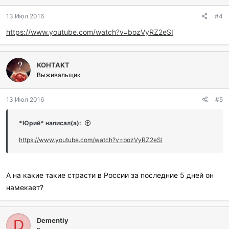
о
д
13 Июл 2016
#4
а
р
https://www.youtube.com/watch?v=bozVyRZ2eSI
и
л
и
:
KOHTAKT
Выживальщик
13 Июл 2016
#5
*Юрий* написал(а):
https://www.youtube.com/watch?v=bozVyRZ2eSI
А на какие такие страсти в России за последние 5 дней он
намекает?
Dementiy
D