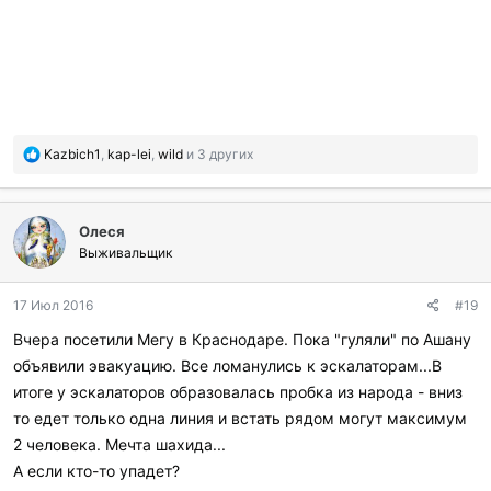
П
Kazbich1
,
kap-lei
,
wild
и 3 других
о
б
л
Олеся
а
г
Выживальщик
о
д
17 Июл 2016
#19
а
р
Вчера посетили Мегу в Краснодаре. Пока "гуляли" по Ашану
и
объявили эвакуацию. Все ломанулись к эскалаторам...В
л
и
итоге у эскалаторов образовалась пробка из народа - вниз
:
то едет только одна линия и встать рядом могут максимум
2 человека. Мечта шахида...
А если кто-то упадет?