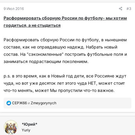
д
9 Июл 2016
#3
а
р
Расформировать сборную России по футболу- мы хотим
и
гордиться, а не стыдиться
л
и
:
Расформировать сборную России по футболу, в нынешнем
составе, как не оправдавшую надежд. Набрать новый
состав. На "сэкономленные" построить футбольные поля и
заниматься подрастающим поколением.
p.s. в это время, как в Новый год дети, все Россияне ждут
чуда, но вот уже десяток лет этого чуда НЕТ, может стоит
что-то менять, может Мы пропустили что-то важное.
П
СЕРЖ66
и
Zmeygorynych
о
б
л
*Юрий*
а
г
Yuriy