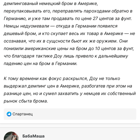
демпингованый немецкий бром в Америке,
переупаковывать его, переправлять пароходами обратно в
Германию, и уже там продавать по цене 27 центов за фунт.
Немцы недуомевали — откуда в Германии появился
дешевый бром, и кто скупает весь их товар в Америке — не
осознавая, что их в сущсности бьют их же оружием. Они
понизили американские цены на бром до 10 центов за фунт,
что благодаря тактике Доу лишь привело к дальнейшему
падению цен на бром в Германии.
К тому времени как фокус раскрылся, Доу не только
выдержал демпинг цен в Америке, разбогатев при этом на
разнице цен, но и сумел захватить у немцев их собственный
рынок сбыта брома.
П
Спартанец
о
б
л
БабаМаша
а