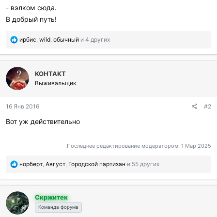
- вэлком сюда.
В добрый путь!
П
ирбис
,
wild
,
обычный
и 4 других
о
б
л
KOHTAKT
а
г
Выживальщик
о
д
16 Янв 2016
#2
а
р
Вот уж действительно
и
л
и
Последнее редактирование модератором:
1 Мар 2025
:
П
норберт
,
Август
,
Городской партизан
и 55 других
о
б
л
Скржитек
а
г
Команда форума
о