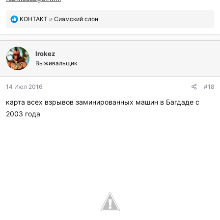
П
KOHTAKT
и
Сиамский слон
о
б
л
Irokez
а
г
Выживальщик
о
д
14 Июл 2016
#18
а
р
карта всех взрывов заминированных машин в Багдаде с
и
2003 года
л
и
: