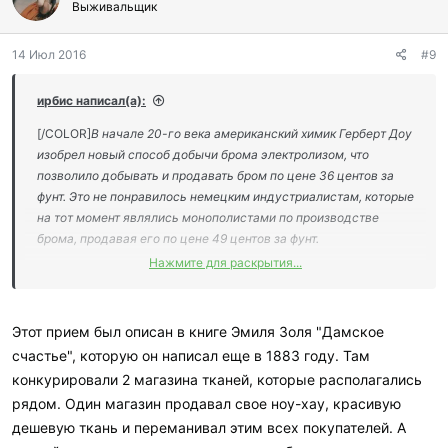
г
Выживальщик
о
д
14 Июл 2016
#9
а
р
и
ирбис написал(а):
л
и
[/COLOR]
В начале 20-го века американский химик Герберт Доу
:
изобрел новый способ добычи брома электролизом, что
позволило добывать и продавать бром по цене 36 центов за
фунт. Это не понравилось немецким индустриалистам, которые
на тот момент являлись монополистами по производстве
брома, продавая его по цене 49 центов за фунт.
Нажмите для раскрытия...
Желая обанкротить конкурента, немцы начали демпинговать
продажу брома в США по убыточной для себя цене в 15 центов
за фунт, зная что долго конкурировать по такой цене Доу не
Этот прием был описан в книге Эмиля Золя "Дамское
сможет.
счастье", которую он написал еще в 1883 году. Там
конкурировали 2 магазина тканей, которые располагались
Доу же, не будь дурак, начал через посредников скупать
рядом. Один магазин продавал свое ноу-хау, красивую
демпингованый немецкий бром в Америке, переупаковывать
дешевую ткань и переманивал этим всех покупателей. А
его, переправлять пароходами обратно в Германию, и уже там