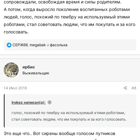
и
сопровождали, освобождая время и силы родителям.
:
А потом, когда выросло поколение воспитанных роботами
людей, голос, похожий по тембру на используемый этими
роботами, стал советовать людям, что им покупать и за кого
голосовать.
П
СЕРЖ66
,
megabak
и
фасолька
о
б
л
ирбис
а
г
Выживальщик
о
д
14 Июл 2016
#8
а
р
и
Irokez написал(а):
л
и
голос, похожий по тембру на используемый этими роботами,
:
стал советовать людям, что им покупать и за кого голосовать.
Это еще что.. Вот сирены вообще голосом путников