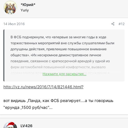
*Юрий*
а
г
Yuriy
о
д
14 Июл 2016
#12
а
р
и
В ФСБ подчеркнули, что «впервые за многие годы в ходе
л
торжественных мероприятий вне службы слушателями были
и
допущены действия, привлекшие повышенное внимание
:
общества». «Их нескромное демонстративное личное
поведение, связанное с краткосрочной арендой у одной из
фирм автомобилей повышенной комфортности, вызвало
справедливое возмущение граждан и резкое осуждение в
Нажмите для раскрытия...
воинских коллективах органов безопасности, как не
соответствующее Кодексу этики и служебного поведения», –
http://vz.ru/news/2016/7/14/821446.html?
цитирует ТАСС сообщение пресс-службы ФСБ.
вот видишь ,Панда, как ФСБ реагирует....а ты говоришь
"ерунда ,1500 руб/час"...
LV426