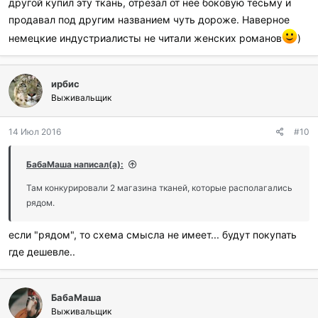
продавать по цене 27 центов за фунт. Немцы недуомевали —
другой купил эту ткань, отрезал от нее боковую тесьму и
откуда в Германии появился дешевый бром, и кто скупает весь
продавал под другим названием чуть дороже. Наверное
их товар в Америке — не осознавая, что их в сущсности бьют
немецкие индустриалисты не читали женских романов
)
их же оружием. Они понизили американские цены на бром до
10 центов за фунт, что благодаря тактике Доу лишь привело к
дальнейшему падению цен на бром в Германии.
ирбис
Выживальщик
К тому времени как фокус раскрылся, Доу не только выдержал
демпинг цен в Америке, разбогатев при этом на разнице цен,
14 Июл 2016
#10
но и сумел захватить у немцев их собственный рынок сбыта
брома.
БабаМаша написал(а):
Там конкурировали 2 магазина тканей, которые располагались
рядом.
если "рядом", то схема смысла не имеет... будут покупать
где дешевле..
БабаМаша
Выживальщик