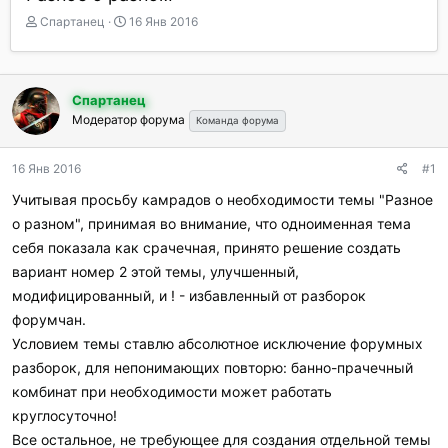
А
Д
Спартанец
16 Янв 2016
в
а
т
т
о
а
р
н
Спартанец
т
а
Модератор форума
Команда форума
е
ч
м
а
ы
л
16 Янв 2016
#1
а
Учитывая просьбу камрадов о необходимости темы "Разное
о разном", принимая во внимание, что одноименная тема
себя показала как срачечная, принято решение создать
вариант номер 2 этой темы, улучшенный,
модифицированный, и ! - избавленный от разборок
форумчан.
Условием темы ставлю абсолютное исключение форумных
разборок, для непонимающих повторю: банно-прачечный
комбинат при необходимости может работать
круглосуточно!
Все остальное, не требующее для создания отдельной темы