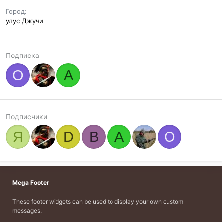
Город
улус Джучи
Подписка
О
A
Подписчики
Я
D
В
A
О
Mega Footer
These footer widgets can be used to display your own custom
messages.