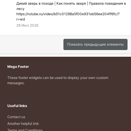
Дикий зверь в походе | Как понять зверя | Правила поведения в
лесу
https://rutube.ru/video/b51c01298a5f00e931eb56ee204ff6fc/?
r=wd
28 Июл 2026
Показать предыдущие элементы
Mega Footer
These footer widgets can be used to display your own custom
messages.
Useful links
Contact us
Another helpful link
Terms and Conditions