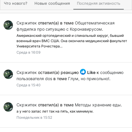
Что нового?
Новые сообщения
Последняя активность
Скржитек
ответил(а) в теме
Общетематическая
флудилка про ситуацию с Коронавирусом
.
Американский ортопедический и спинальный хирург, бывший
военный врач ВМС США. Она окончила медицинский факультет
Университета Рочестера...
Среда в 16:09
Скржитек
оставил(а) реакцию
Like
к
сообщению
пользователя dos
в теме
Глум, но прикольно!
.
Среда в 15:40
Скржитек
ответил(а) в теме
Методы хранение еды
.
а у него запас лет так на пять, как минимум.
Понедельник в 15:52