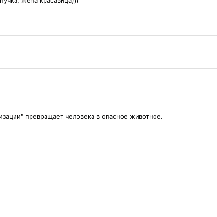
нучка, жена красавица)))
лизации" превращает человека в опасное животное.