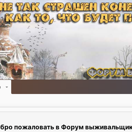
и
Форум выживальщи