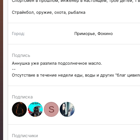
Спортсмен в прошлом, инженер в настоящем, трое детей, 1 в
Страйкбол, оружие, охота, рыбалка
Город
Приморье, Фокино
Подпись
Аннушка уже разлила подсолнечное масло.
--
Отсутствие в течение недели еды, воды и других "благ циви
Подписка
S
Подписчики