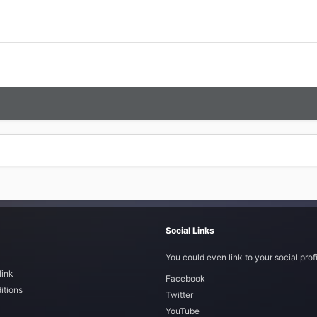
Social Links
You could even link to your social profi
link
Facebook
itions
Twitter
YouTube