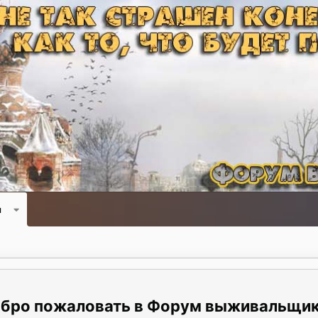
и
Форум выживальщи