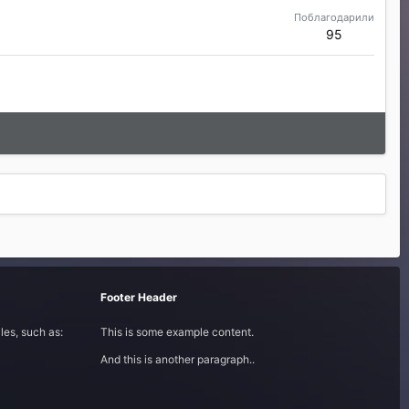
Поблагодарили
95
Footer Header
les, such as:
This is some example content.
And this is another paragraph..