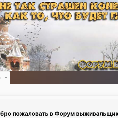
и
Форум выживальщи