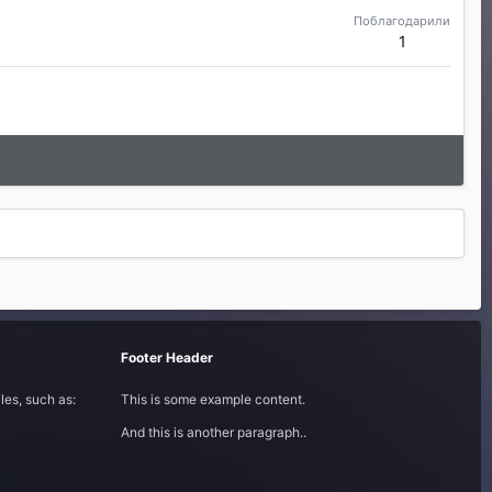
Поблагодарили
1
Footer Header
les, such as:
This is some example content.
And this is another paragraph..