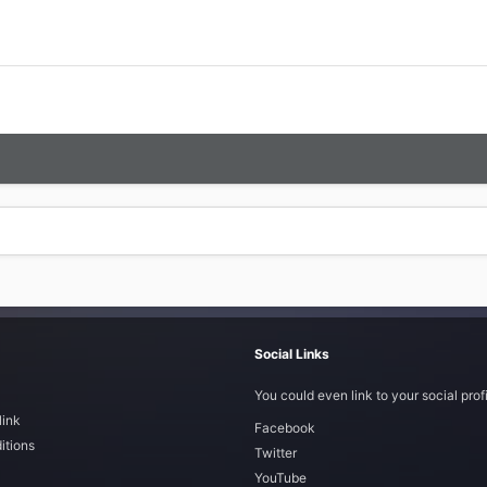
Social Links
You could even link to your social profi
link
Facebook
itions
Twitter
YouTube