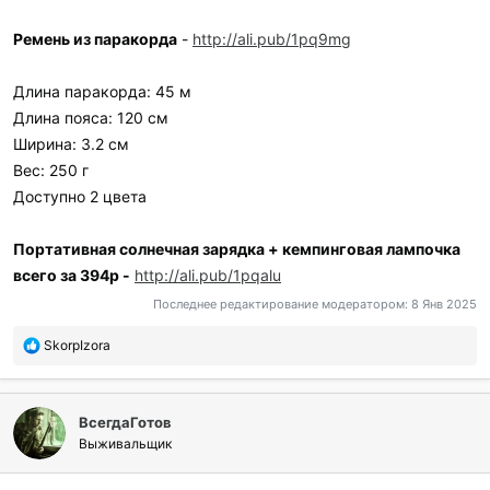
Ремень из паракорда
-
http://ali.pub/1pq9mg
Длина паракорда: 45 м
Длина пояса: 120 см
Ширина: 3.2 см
Вес: 250 г
Доступно 2 цвета
Портативная солнечная зарядка + кемпинговая лампочка
всего за 394р -
http://ali.pub/1pqalu
Последнее редактирование модератором:
8 Янв 2025
П
SkorpIzora
о
б
л
ВсегдаГотов
а
г
Выживальщик
о
д