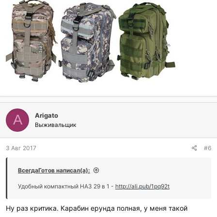
Arigato
A
Выживальщик
3 Авг 2017
#6
ВсегдаГотов написал(а):
Удобный компактный НАЗ 29 в 1 -
http://ali.pub/1pq92t
Ну раз критика. Карабин ерунда полная, у меня такой