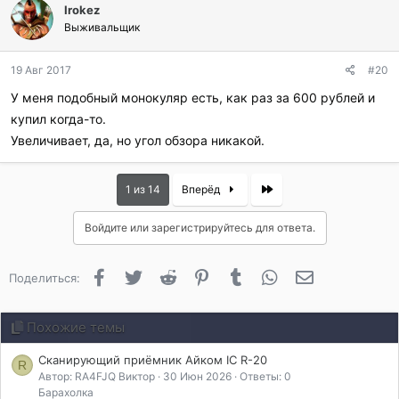
Irokez
Выживальщик
19 Авг 2017
#20
У меня подобный монокуляр есть, как раз за 600 рублей и
купил когда-то.
Увеличивает, да, но угол обзора никакой.
Last
1 из 14
Вперёд
Войдите или зарегистрируйтесь для ответа.
Facebook
Twitter
Reddit
Pinterest
Tumblr
WhatsApp
Электронная 
Поделиться:
Похожие темы
Сканирующий приёмник Айком IC R-20
R
Автор: RA4FJQ Виктор
30 Июн 2026
Ответы: 0
Барахолка