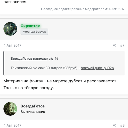
развалился.
Последнее редактирование модератором:
4 Авг 2017
Скржитек
Команда форума
4 Авг 2017
#7
ВсегдаГотов написал(а):
Тактический рюкзак 30 литров (986руб) -
http://ali.pub/1pu92b
Материял не фонтан - на морозе дубеет и расслаивается.
Только на тёплую погоду.
ВсегдаГотов
Выживальщик
4 Авг 2017
#8