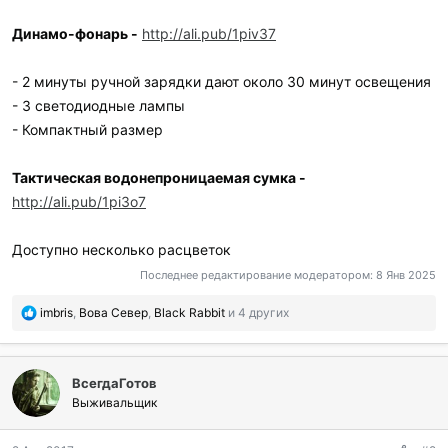
Динамо-фонарь -
http://ali.pub/1piv37
- 2 минуты ручной зарядки дают около 30 минут освещения
- 3 светодиодные лампы
- Компактный размер
Тактическая водонепроницаемая сумка -
http://ali.pub/1pi3o7
Доступно несколько расцветок
Последнее редактирование модератором:
8 Янв 2025
П
imbris
,
Вова Север
,
Black Rabbit
и 4 других
о
б
л
ВсегдаГотов
а
г
Выживальщик
о
д