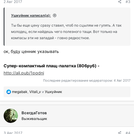
2 Авг 2017
#3
а
р
и
Ушкуйник написал(а):
л
и
Ты бы еще цену сразу ставил, чтоб по сцылям не гулять. А так
:
молодец, если найдешь чего полезного тащи. Вот только на
компасы эти не западай - говно редкостное.
ок, буду ценник указывать
Супер-компактный плащ-палатка (806руб) -
http://ali.pub/1pqdni
Последнее редактирование модератором:
4 Авг 2017
П
megabak
,
Vitali_v
и
Ушкуйник
о
б
л
ВсегдаГотов
а
г
Выживальщик
о
д
3 Авг 2017
#4