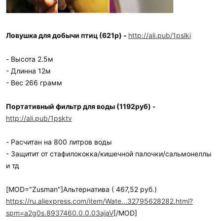
Ловушка для добычи птиц (621р) -
http://ali.pub/1pslki
- Высота 2.5м
- Длинна 12м
- Вес 266 грамм
Портативный фильтр для воды (1192руб) -
http://ali.pub/1psktv
- Расчитан на 800 литров воды
- Защитит от стафилококка/кишечной палочки/сальмонеллы
и тд
[MOD="Zusman"]Альтернатива ( 467,52 руб.)
https://ru.aliexpress.com/item/Wate...32795628282.html?
spm=a2g0s.8937460.0.0.03ajaV
[/MOD]