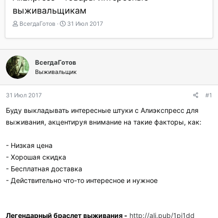
выживальщикам
А
Д
ВсегдаГотов
31 Июл 2017
в
а
т
т
о
а
р
н
ВсегдаГотов
т
а
Выживальщик
е
ч
м
а
ы
л
31 Июл 2017
#1
а
Буду выкладывать интересные штуки с Алиэкспресс для
выживания, акцентируя внимание на такие факторы, как:
- Низкая цена
- Хорошая скидка
- Бесплатная доставка
- Действительно что-то интересное и нужное
Легендарный браслет выживания -
http://ali.pub/1pi1dd