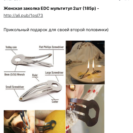
а
р
Женская заколка EDC мультитул 2шт (185р) -
и
http://ali.pub/1psl73
л
и
:
Прикольный подарок для своей второй половинки)