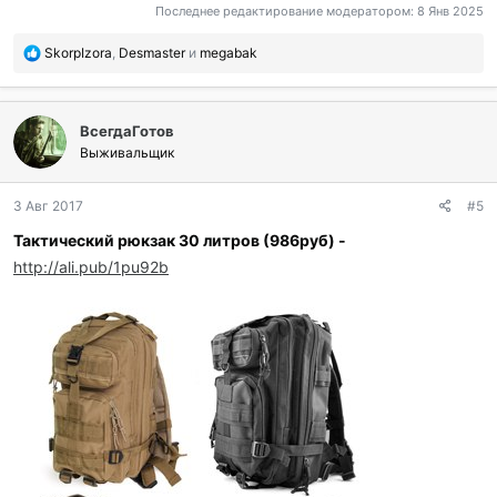
Последнее редактирование модератором:
8 Янв 2025
П
SkorpIzora
,
Desmaster
и
megabak
о
б
л
ВсегдаГотов
а
г
Выживальщик
о
д
3 Авг 2017
#5
а
р
Тактический рюкзак 30 литров (986руб) -
и
http://ali.pub/1pu92b
л
и
: