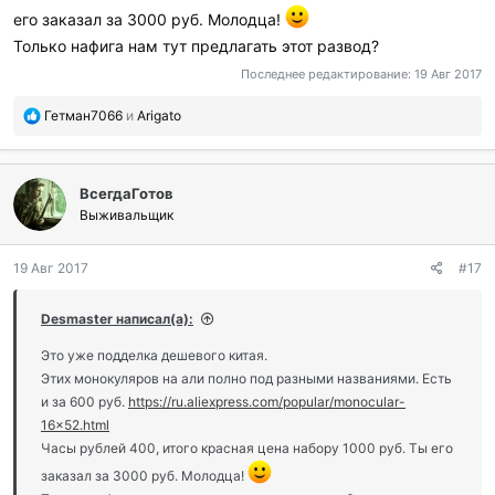
его заказал за 3000 руб. Молодца!
Только нафига нам тут предлагать этот развод?
Последнее редактирование:
19 Авг 2017
П
Гетман7066
и
Arigato
о
б
л
ВсегдаГотов
а
г
Выживальщик
о
д
19 Авг 2017
#17
а
р
и
Desmaster написал(а):
л
и
Это уже подделка дешевого китая.
:
Этих монокуляров на али полно под разными названиями. Есть
и за 600 руб.
https://ru.aliexpress.com/popular/monocular-
16x52.html
Часы рублей 400, итого красная цена набору 1000 руб. Ты его
заказал за 3000 руб. Молодца!