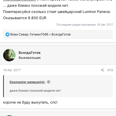
... даже близко похожей модели нет.
Поинтересуйся сколько стоит швейцарский Luminor Panerai.
Оказывается 8.800 EUR
Последнее редактирование:
19 Авг 2017
П
Вова Север
,
Гетман7066
и
ВсегдаГотов
о
б
л
ВсегдаГотов
а
г
Выживальщик
о
д
19 Авг 2017
#19
а
р
и
Desmaster написал(а):
л
и
даже близко похожей модели нет
:
короче не буду выкупать, спс!