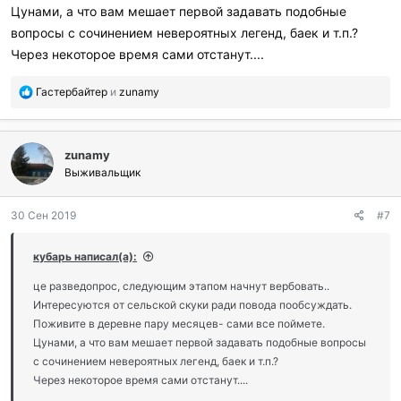
:
Цунами, а что вам мешает первой задавать подобные
вопросы с сочинением невероятных легенд, баек и т.п.?
Через некоторое время сами отстанут....
П
Гастербайтер
и
zunamy
о
б
л
zunamy
а
г
Выживальщик
о
д
30 Сен 2019
#7
а
р
и
кубарь написал(а):
л
и
це разведопрос, следующим этапом начнут вербовать..
:
Интересуются от сельской скуки ради повода пообсуждать.
Поживите в деревне пару месяцев- сами все поймете.
Цунами, а что вам мешает первой задавать подобные вопросы
с сочинением невероятных легенд, баек и т.п.?
Через некоторое время сами отстанут....