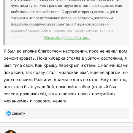
чувством ту тонкую грань,которую не стоит переходить во имя
собственного спокойствия!) С другой стороны,скромницей и
тихоней в их представлении вовсе не являюсь,некоторым
помогала юридическими советами.И еще-своеобразнй
охранной грамотой(и от воровства тоже),-служит то,что я
покупала дом у человека,который работает в
Нажмите для раскрытия...
правохранительных органах,и живет в этом же селе.
Я был во вполне благостном настроении, пока не начал дом
ремонтировать. Пока хибарка стояла в убитом состоянии, я
был типа свой. Как крышу перекрыл и стены с наличниками
покрасил, так сразу стал "мааасквичём". Еще не врагом, но
уже не своим. Развития драмы ждать не стал. Ежу понятно,
что стало бы с усадьбой, поменяй я забор (старый был
совсем развалюхой), а уж о всяких новых постройках-
механизмах и говорить нечего.
П
zunamy
о
б
л