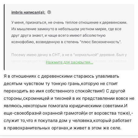
случаев, заколебался уже мажоров строить, и обьяснять им
что "авторитет и крутая машина никак не влияет на траекторию
imbris написал(а):
полета пули (или кулака)" (ну примерно так).
Деревенские такого подхода не поймут.
У меня, признаться, не очень теплое отношение к деревенским.
Их мышление замкнуто в небольшом уютном мирке, где все
друг друга знают, и чаще всего имеют абсолютную
ксенофобию, возведенную в степень "плюс бесконечность".
Посему имею дачку в СНТ, а не в "нормальной" деревне. Был у
меня домишко в небольшом селе на десяток дворов, да продал.
Нажмите для раскрытия...
Хотя отношение с соседями было вполне нейтральное.
Я в отношениях с деревенскими стараюсь улавливать
десятым чувством ту тонкую грань,которую не стоит
переходить во имя собственного спокойствия!) С другой
стороны,скромницей и тихоней в их представлении вовсе не
являюсь,некоторым помогала юридическими советами.И
еще-своеобразнй охранной грамотой(и от воровства тоже),-
служит то,что я покупала дом у человека,который работает
в правохранительных органах,и живет в этом же селе.