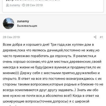
А
Д
zunamy
28 Сен 2019
в
а
т
т
о
а
zunamy
р
н
Выживальщик
т
а
е
ч
м
а
28 Сен 2019
#1
ы
л
а
Всем добра и хорошего дня! Три года,как куплен дом в
деревне,пока что являюсь дачницей,постоянно не живу,но
часто приезжаю поработать да отдохнуть. Я реалистка,и
очень хорошо осознаю,что для местных,деревенских,своей
никогда в жизни не буду(дюже вумная,и продвинутая,по их
мнению))) Держу себя с местными приятно,дружелюбно и
открыто. В ответ на все это постоянно вознаграждаюсь с их
стороны такими вопросами,которые родные и близкие-то не
всегда осмеливаются друг другу задавать..) Знать им обо
мне нужно не почти все,а абсолютно все!) Когда в ответ на
шокирующие вопросы(точнее,допросы) я с широкой