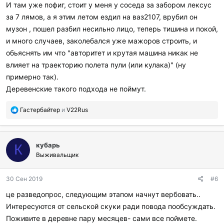
И там уже пофиг, стоит у меня у соседа за забором лексус
за 7 лямов, а я этим летом ездил на ваз2107, врубил он
музон , пошел разбил несильно лицо, теперь тишина и покой,
и много случаев, заколебался уже мажоров строить, и
обьяснять им что "авторитет и крутая машина никак не
влияет на траекторию полета пули (или кулака)" (ну
примерно так).
Деревенские такого подхода не поймут.
П
Гастербайтер
и
V22Rus
о
б
л
кубарь
а
К
г
Выживальщик
о
д
30 Сен 2019
#6
а
р
це разведопрос, следующим этапом начнут вербовать..
и
Интересуются от сельской скуки ради повода пообсуждать.
л
и
Поживите в деревне пару месяцев- сами все поймете.