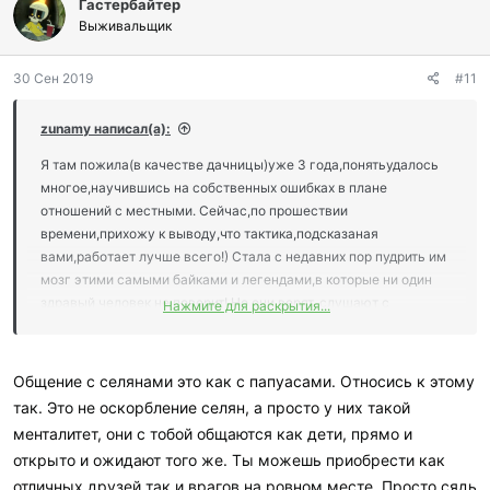
Гастербайтер
а
г
Выживальщик
о
д
30 Сен 2019
#11
а
р
и
zunamy написал(а):
л
и
Я там пожила(в качестве дачницы)уже 3 года,понятьудалось
:
многое,научившись на собственных ошибках в плане
отношений с местными. Сейчас,по прошествии
времени,прихожу к выводу,что тактика,подсказаная
вами,работает лучше всего!) Стала с недавних пор пудрить им
мозг этими самыми байками и легендами,в которые ни один
здравый человек не поверит! Но они верят..слушают с
Нажмите для раскрытия...
абсолютно серьзным лицом!)) Думаю,причиной сего
бепардонного любопытства является отсутсвие информции
для размышления,да и вообще вариантов разнообразного
Общение с селянами это как с папуасами. Относись к этому
времяпрепровождения.
так. Это не оскорбление селян, а просто у них такой
менталитет, они с тобой общаются как дети, прямо и
открыто и ожидают того же. Ты можешь приобрести как
отличных друзей так и врагов на ровном месте. Просто сядь