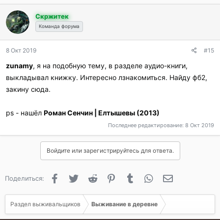
Скржитек
Команда форума
8 Окт 2019
#15
zunamy
, я на подобную тему, в разделе аудио-книги,
выкладывал книжку. Интересно лзнакомиться. Найду фб2,
закину сюда.
ps - нашёл
Роман Сенчин | Елтышевы (2013)
Последнее редактирование:
8 Окт 2019
Войдите или зарегистрируйтесь для ответа.
Facebook
Twitter
Reddit
Pinterest
Tumblr
WhatsApp
Электронная 
Поделиться:
Раздел выживальщиков
Выживание в деревне