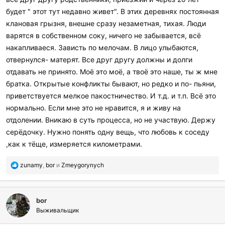
будет " этот тут недавно живет". В этих деревнях постоянная
клановая грызня, внешне сразу незаметная, тихая. Люди
варятся в собственном соку, ничего не забывается, всё
накапливаеся. Зависть по мелочам. В лицо улыбаются,
отвернулся- матерят. Все друг другу должны и долги
отдавать не принято. Моё это моё, а твоё это наше, ты ж мне
братка. Открытые конфликты бывают, но редко и по- пьяни,
приветствуется мелкое пакостничество. И т.д. и т.п. Всё это
нормально. Если мне это не нравится, я и живу на
отдолении. Вникаю в суть процесса, но не участвую. Держу
серёдочку. Нужно понять одну вещь, что любовь к соседу
,как к тёще, измеряется километрами.
П
zunamy
,
bor
и
Zmeygorynych
о
б
л
bor
а
г
Выживальщик
о