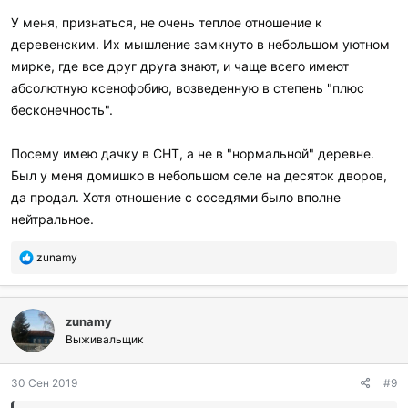
р
У меня, признаться, не очень теплое отношение к
и
деревенским. Их мышление замкнуто в небольшом уютном
л
и
мирке, где все друг друга знают, и чаще всего имеют
:
абсолютную ксенофобию, возведенную в степень "плюс
бесконечность".
Посему имею дачку в СНТ, а не в "нормальной" деревне.
Был у меня домишко в небольшом селе на десяток дворов,
да продал. Хотя отношение с соседями было вполне
нейтральное.
П
zunamy
о
б
л
zunamy
а
г
Выживальщик
о
д
30 Сен 2019
#9
а
р