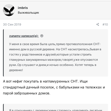
imbris
Выживальщик
30 Сен 2019
#10
zunamy написал(а):
У меня в свое время была цель,прямо противоположная СНТ:
именно дом в русской деревне. На СНТ насмотрелась,бывая в
гостях у родствеников и друзей,которые устали строить
гламурных закумаренных мажоров,говорят,уже опускаются
руки..Ор слушают и днем,и ночью особенно. Хотят теперь в
деревню!
А вот нефиг покупать в нагламуренных СНТ. Ищи
стандартный дачный поселок, с бабульками на тележках и
парой заброшенных домов.
Я в отношениях с деревенскими стараюсь улавливать десятым