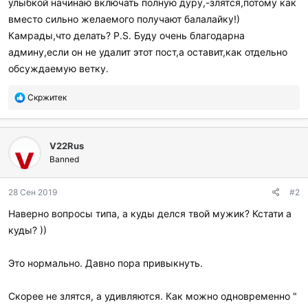
улыбкой начинаю включать полную дуру,-злятся,потому как
вместо сильно желаемого получают балалайку!)
Камрады,что делать? P.S. Буду очень благодарна
админу,если он не удалит этот пост,а оставит,как отдельно
обсуждаемую ветку.
П
Скржитек
о
б
л
V22Rus
а
г
Banned
о
д
28 Сен 2019
#2
а
р
Наверно вопросы типа, а куды делся твой мужик? Кстати а
и
куды? ))
л
и
:
Это нормально. Давно пора привыкнуть.
Скорее не злятся, а удивляются. Как можно одновременно "