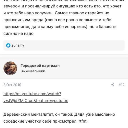
вечером и проанализируй ситуацию кто есть кто, что хочет
и что тебе надо получить. Самое главное старайся не
приносить им вреда (говно все равно всплывет и тебе
припомнится, да и карму себе испортишь), но и баловать
сильно не надо.
П
zunamy
о
б
л
Городской партизан
а
г
Выживальщик
о
д
8 Окт 2019
#12
а
р
https://m.youtube.com/watch?
и
v=JWjdZMICtuc&feature=youtu.be
л
и
:
Деревенский менталитет, он такой. Дядя уже мысленно
соседские участки себе присмотрел :rtfm: