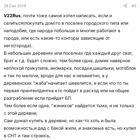
д
28 Сен 2019
#5
а
р
V22Rus
, почти тоже самое хотел написать, если и
и
селиться(покупать дом)то в поселке городского типа или
л
и
наподобие, где народа побольше и многие работают в
:
городе, или есть какие-то конторы зависящие от
него(города).
В небольших деревнях или поселках где каждый друг сват,
брат и т.д. будет сложно, тем более одна, домик наверное
неплохой прикупила, иномарка, посадки,шашлыки, мотоблок
и так по мелочи, вроде для нас и незаметно, а у
деревенских "жаба"начитает шевелится, и если что то ты
первая прентентдентка кто пойдет в расход или на общее
разграбление если прийдет БП.
Тем более если одна, "женихов" найдется тьма, и не только
с этой деревни,
Сам думал купить в деревне, но как-то хоть и была
возможность,и дед с бакой жили, и знакомые есть, но купил
в СНТ и там строюсь,