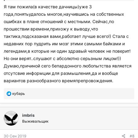
Я там пожила(в качестве дачницы)уже 3
года,понятьудалось многое,научившись на собственных
ошибках в плане отношений с местными. Сейчас,по
прошествии времени,прихожу к выводу,что
тактика,подсказаная вами,работает лучше всего!) Стала с
недавних пор пудрить им мозг этими самыми байками и
легендами,в которые ни один здравый человек не поверит!
Но они верят..слушают с абсолютно серьзным лицом!))
Думаю,причиной сего бепардонного любопытства является
отсутсвие информции для размышления,да и вообще
вариантов разнообразного времяпрепровождения.
П
кубарь
о
б
л
imbris
а
г
Выживальщик
о
д
30 Сен 2019
#8
а