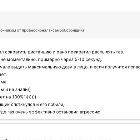
лончиком от профессионала-самооборонщика
л сократить дистанцию и рано прекратил распылять газ.
ь не моментально. примерно через 5-10 секунд.
ачале выдать максимальную дозу в лицо, и если получится попас
ает.
ама.
мы и не знали))
т на 100%")))))))
щик споткнулся и его побили,
где газ очень эффективно остановил агрессию.