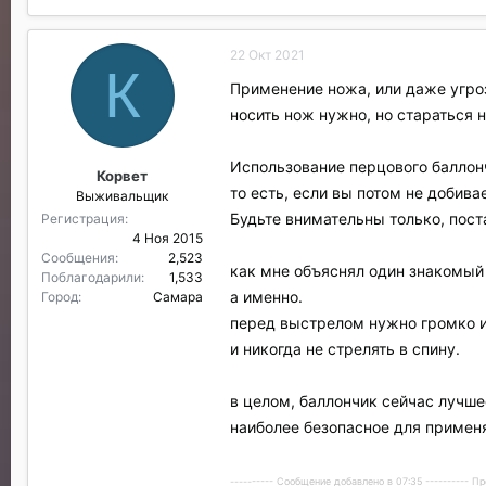
22 Окт 2021
К
Применение ножа, или даже угроз
носить нож нужно, но стараться 
Использование перцового баллонч
Корвет
то есть, если вы потом не добива
Выживальщик
Будьте внимательны только, пос
Регистрация
4 Ноя 2015
Сообщения
2,523
как мне объяснял один знакомый 
Поблагодарили
1,533
а именно.
Город
Самара
перед выстрелом нужно громко и 
и никогда не стрелять в спину.
в целом, баллончик сейчас лучш
наиболее безопасное для примен
---------- Сообщение добавлено в 07:35 ---------- 