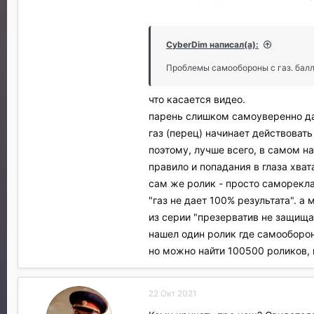
CyberDim написал(а):
Проблемы самообороны с газ. бал
что касается видео.
парень слишком самоуверенно да
газ (перец) начинает действоват
поэтому, лучше всего, в самом н
правило и попадания в глаза хват
сам же ролик - просто саморекл
"газ не дает 100% результата". а 
из серии "презерватив не защищае
нашел один ролик где самооборон
но можно найти 100500 роликов, 
22 Окт 2021