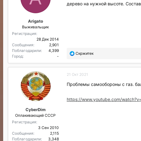
дерево на нужной высоте. Состав
Arigato
Выживальщик
Регистрация
28 Дек 2014
Сообщения
2,901
Поблагодарили
4,399
П
Скржитек
Город
-
о
б
л
21 Окт 2021
а
г
Проблемы самообороны с газ. б
о
д
а
https://www.youtube.com/watch?
р
CyberDim
и
Оплакивающий СССР
л
и
Регистрация
:
3 Сен 2010
Сообщения
2,115
Поблагодарили
3,348