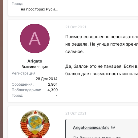
Город
на просторах Руси...
21 Окт 2021
A
Пример совершенно непоказательн
не решала. На улице потеря зрени
сильное.
Arigato
Да, баллон это не панацея. Если 
Выживальщик
баллон дает возможность использо
Регистрация
28 Дек 2014
Сообщения
2,901
Поблагодарили
4,399
Город
-
21 Окт 2021
Arigato написал(а):
Да, баллон это не панацея.