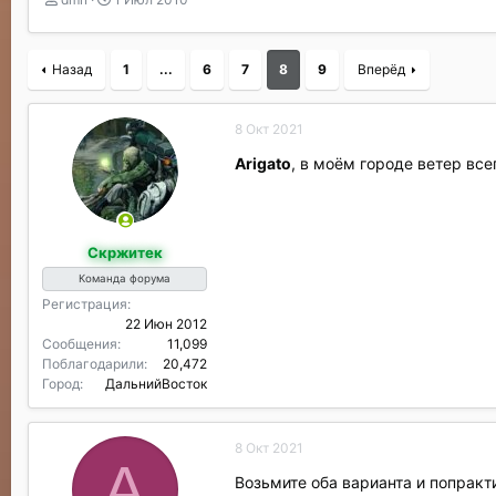
в
а
т
т
о
а
Назад
1
...
6
7
8
9
Вперёд
р
н
т
а
е
ч
8 Окт 2021
м
а
ы
л
Arigato
, в моём городе ветер все
а
Скржитек
Команда форума
Регистрация
22 Июн 2012
Сообщения
11,099
Поблагодарили
20,472
Город
ДальнийВосток
8 Окт 2021
A
Возьмите оба варианта и попракт