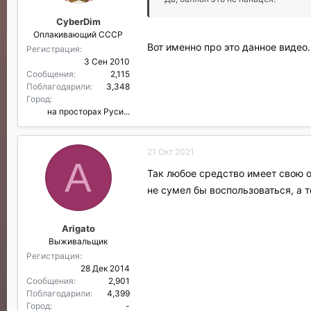
CyberDim
Оплакивающий СССР
Вот именно про это данное видео.
Регистрация
3 Сен 2010
Сообщения
2,115
Поблагодарили
3,348
Город
на просторах Руси...
21 Окт 2021
A
Так любое средство имеет свою о
не сумел бы воспользоваться, а т
Arigato
Выживальщик
Регистрация
28 Дек 2014
Сообщения
2,901
Поблагодарили
4,399
Город
-