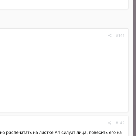
#141
#142
о распечатать на листке А4 силуэт лица, повесить его на