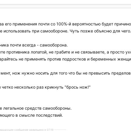
а его применения почти со 100%-й вероятностью будет причино
не использовать при самообороне. Чуть позже объясню для чего
ика почти всегда - самооборона.
ете противника лопатой, не грабите и не связываете, а просто ух
тарайтесь не применять против подростков и беременных женщи
мент, нож нужно носить для того что бы не превысить предело
четко несколько раз крикнуть "брось нож!"
ее легальное средств самообороны.
яющего в смысле последствий.
Предыдущее сообщение размещено в 07:19 ----------