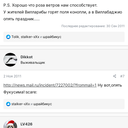
P.S. Хорошо что роза ветров нам способствует.
У жителей Вилларибы горят поля конопли, а в Виллабаджио
опять праздник.....
Последнее редактирование:
30 Сен 2011
П
Tolik
,
stalker-xXx
и
шрайбикус
о
б
л
Dikkot
а
г
Выживальщик
о
д
2 Ноя 2011
#7
а
р
http://news.mail.ru/incident/7227002/?frommail=1
Ну вот,опять
и
Фукусима!:scare:
л
и
:
П
stalker-xXx
и
шрайбикус
о
б
л
LV426
а