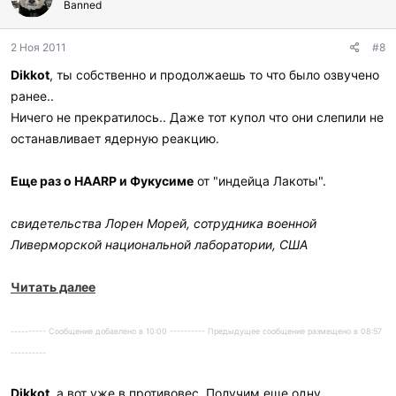
г
Banned
о
д
2 Ноя 2011
#8
а
р
Dikkot
, ты собственно и продолжаешь то что было озвучено
и
ранее..
л
и
Ничего не прекратилось.. Даже тот купол что они слепили не
:
останавливает ядерную реакцию.
Еще раз о HAARP и Фукусиме
от "индейца Лакоты".
свидетельства Лорен Морей, сотрудника военной
Ливерморской национальной лаборатории, США
Читать далее
---------- Сообщение добавлено в 10:00 ---------- Предыдущее сообщение размещено в 08:57
----------
Dikkot
, а вот уже в противовес. Получим еще одну