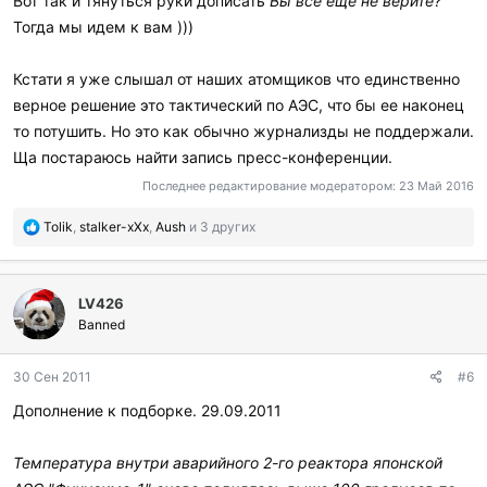
Вот так и тянуться руки дописать
Вы всё ещё не верите?
Тогда мы идем к вам )))
Кстати я уже слышал от наших атомщиков что единственно
верное решение это тактический по АЭС, что бы ее наконец
то потушить. Но это как обычно журнализды не поддержали.
Ща постараюсь найти запись пресс-конференции.
Последнее редактирование модератором:
23 Май 2016
П
Tolik
,
stalker-xXx
,
Aush
и 3 других
о
б
л
LV426
а
г
Banned
о
д
30 Сен 2011
#6
а
р
Дополнение к подборке. 29.09.2011
и
л
и
Температура внутри аварийного 2-го реактора японской
: