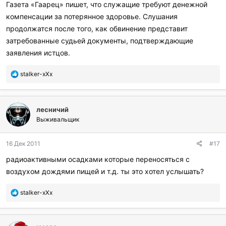
Газета «Гаарец» пишет, что служащие требуют денежной
компенсации за потерянное здоровье. Слушания
продолжатся после того, как обвинение представит
затребованные судьей документы, подтверждающие
заявления истцов.
П
stalker-xXx
о
б
л
лесничий
а
г
Выживальщик
о
д
16 Дек 2011
#17
а
р
радиоактивными осадками которые переносяться с
и
воздухом дождями пищей и т.д. ты это хотел услышать?
л
и
:
П
stalker-xXx
о
б
л