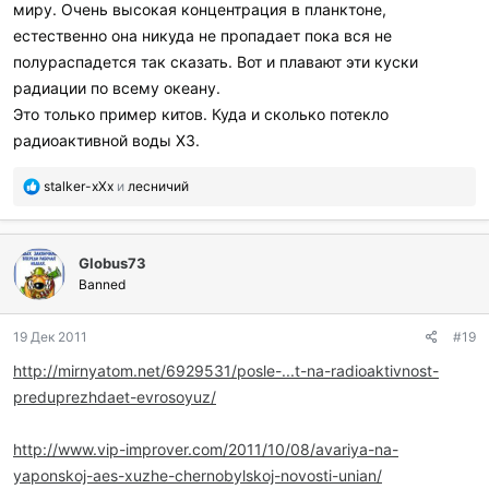
миру. Очень высокая концентрация в планктоне,
естественно она никуда не пропадает пока вся не
полураспадется так сказать. Вот и плавают эти куски
радиации по всему океану.
Это только пример китов. Куда и сколько потекло
радиоактивной воды ХЗ.
П
stalker-xXx
и
лесничий
о
б
л
Globus73
а
г
Banned
о
д
19 Дек 2011
#19
а
р
http://mirnyatom.net/6929531/posle-...t-na-radioaktivnost-
и
preduprezhdaet-evrosoyuz/
л
и
:
http://www.vip-improver.com/2011/10/08/avariya-na-
yaponskoj-aes-xuzhe-chernobylskoj-novosti-unian/