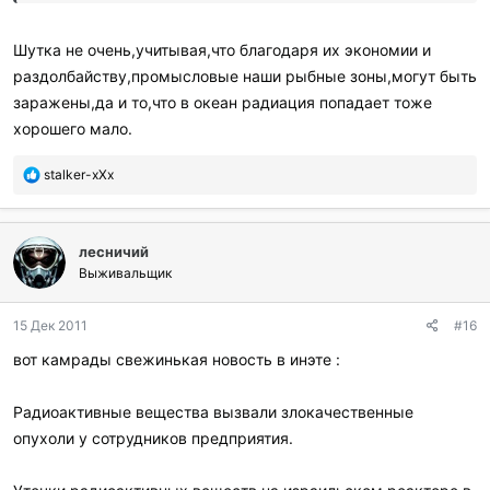
Шутка не очень,учитывая,что благодаря их экономии и
раздолбайству,промысловые наши рыбные зоны,могут быть
заражены,да и то,что в океан радиация попадает тоже
хорошего мало.
П
stalker-xXx
о
б
л
лесничий
а
г
Выживальщик
о
д
15 Дек 2011
#16
а
р
вот камрады свежинькая новость в инэте :
и
л
и
Радиоактивные вещества вызвали злокачественные
:
опухоли у сотрудников предприятия.