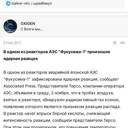
П
stalker-xXx
и
шрайбикус
о
б
л
OXIGEN
а
г
С Волги мы...
о
д
2 Ноя 2011
#9
а
р
В одном из реакторов АЭС "Фукусима-1" произошла
и
ядерная реакция
л
и
:
В одном из реакторов аварийной японской АЭС
"Фукусима-1" зафиксирована ядерная реакция, сообщает
Associated Press. Представители Tepco, компании-оператора
АЭС, объявили в среду, 2 ноября, что в пробах воздуха,
взятых в реакторе, обнаружен радиоактивный газ ксенон,
появление которого является признаком реакции распада.
В реактор начат впрыск борной кислоты, снижающей
интенсивность реакции, сообщили представители Tepco.
При этом они подчеркнули, что повышения температуры,