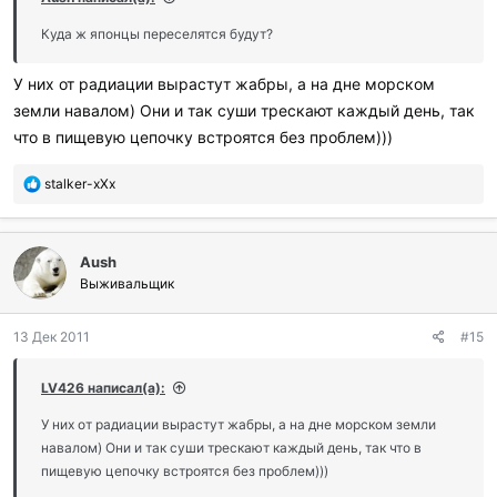
л
и
Куда ж японцы переселятся будут?
:
У них от радиации вырастут жабры, а на дне морском
земли навалом) Они и так суши трескают каждый день, так
что в пищевую цепочку встроятся без проблем)))
П
stalker-xXx
о
б
л
Aush
а
г
Выживальщик
о
д
13 Дек 2011
#15
а
р
и
LV426 написал(а):
л
и
У них от радиации вырастут жабры, а на дне морском земли
:
навалом) Они и так суши трескают каждый день, так что в
пищевую цепочку встроятся без проблем)))