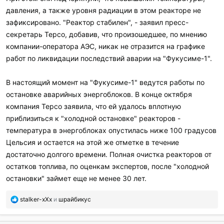
давления, а также уровня радиации в этом реакторе не
зафиксировано. "Реактор стабилен", - заявил пресс-
секретарь Tepco, добавив, что произошедшее, по мнению
компании-оператора АЭС, никак не отразится на графике
работ по ликвидации последствий аварии на "Фукусиме-1".
В настоящий момент на "Фукусиме-1" ведутся работы по
остановке аварийных энергоблоков. В конце октября
компания Tepco заявила, что ей удалось вплотную
приблизиться к "холодной остановке" реакторов -
температура в энергоблоках опустилась ниже 100 градусов
Цельсия и остается на этой же отметке в течение
достаточно долгого времени. Полная очистка реакторов от
остатков топлива, по оценкам экспертов, после "холодной
остановки" займет еще не менее 30 лет.
П
stalker-xXx
и
шрайбикус
о
б