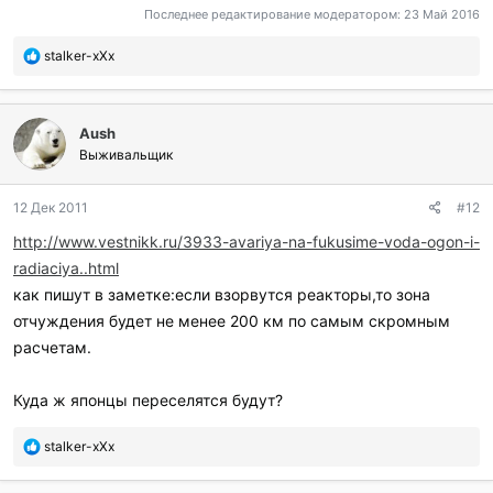
Последнее редактирование модератором:
23 Май 2016
П
stalker-xXx
о
б
л
Aush
а
г
Выживальщик
о
д
12 Дек 2011
#12
а
р
http://www.vestnikk.ru/3933-avariya-na-fukusime-voda-ogon-i-
и
radiaciya..html
л
и
как пишут в заметке:если взорвутся реакторы,то зона
:
отчуждения будет не менее 200 км по самым скромным
расчетам.
Куда ж японцы переселятся будут?
П
stalker-xXx
о
б