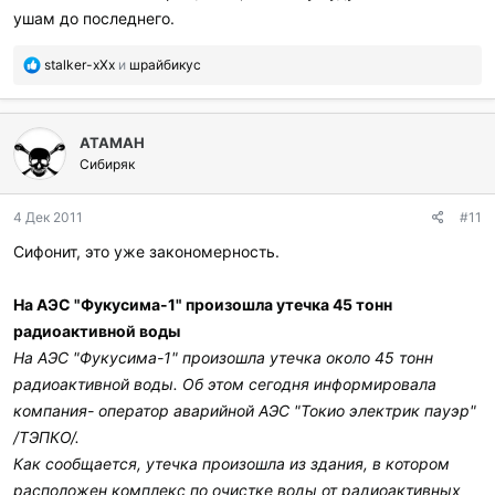
ушам до последнего.
П
stalker-xXx
и
шрайбикус
о
б
л
ATAMAH
а
г
Сибиряк
о
д
4 Дек 2011
#11
а
р
Сифонит, это уже закономерность.
и
л
и
На АЭС "Фукусима-1" произошла утечка 45 тонн
:
радиоактивной воды
На АЭС "Фукусима-1" произошла утечка около 45 тонн
радиоактивной воды. Об этом сегодня информировала
компания- оператор аварийной АЭС "Токио электрик пауэр"
/ТЭПКО/.
Как сообщается, утечка произошла из здания, в котором
расположен комплекс по очистке воды от радиоактивных