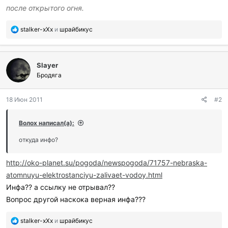
после открытого огня.
П
stalker-xXx
и
шрайбикус
о
б
л
Slayer
а
г
Бродяга
о
д
18 Июн 2011
#2
а
р
и
Волох написал(а):
л
и
откуда инфо?
:
http://oko-planet.su/pogoda/newspogoda/71757-nebraska-
atomnuyu-elektrostanciyu-zalivaet-vodoy.html
Инфа?? а ссылку не отрывал??
Вопрос другой наскока верная инфа???
П
stalker-xXx
и
шрайбикус