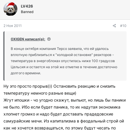
л
LV426
а
г
Banned
о
д
2 Ноя 2011
#10
а
р
и
OXIGEN написал(а):
л
и
В конце октября компания Tepco заявила, что ей удалось
:
вплотную приблизиться к "холодной остановке" реакторов -
температура в энергоблоках опустилась ниже 100 градусов
Цельсия и остается на этой же отметке в течение достаточно
долгого времени.
Ну это просто прорыв))) Остановить реакцию и снизить
температуру немного разные вещи)
Жгут ипошки - чо угодно скажут, выпьют, но лишь бы паники
не было. Ибо если будет паника, то их надутая экономика
хлопнет громко и надо будет доставать прадедовские
самурайские мечи. Из капитализма в феодальный строй ой
как не хочется возвращаться, по этому будут чесать по