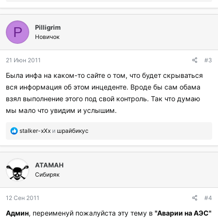
о
б
л
Pilligrim
а
P
г
Новичок
о
д
21 Июн 2011
#3
а
р
Была инфа на каком-то сайте о том, что будет скрываться
и
вся информация об этом инцеденте. Вроде бы сам обама
л
и
взял выполнение этого под свой контроль. Так что думаю
:
мы мало что увидим и услышим.
П
stalker-xXx
и
шрайбикус
о
б
л
ATAMAH
а
г
Сибиряк
о
д
12 Сен 2011
#4
а
р
Админ
, переименуй пожалуйста эту тему в
"Аварии на АЭС"
и