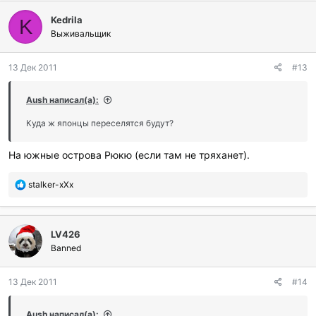
л
Kedrila
а
K
г
Выживальщик
о
д
13 Дек 2011
#13
а
р
и
Aush написал(а):
л
и
Куда ж японцы переселятся будут?
:
На южные острова Рюкю (если там не тряханет).
П
stalker-xXx
о
б
л
LV426
а
г
Banned
о
д
13 Дек 2011
#14
а
р
и
Aush написал(а):