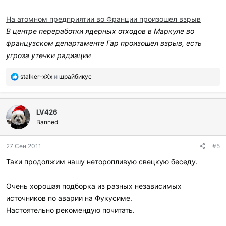
л
и
На атомном предприятии во Франции произошел взрыв
:
В центре переработки ядерных отходов в Маркуле во
французском департаменте Гар произошел взрыв, есть
угроза утечки радиации
П
stalker-xXx
и
шрайбикус
о
б
л
LV426
а
г
Banned
о
д
27 Сен 2011
#5
а
р
Таки продолжим нашу неторопливую свецкую беседу.
и
л
и
Очень хорошая подборка из разных независимых
:
источников по аварии на Фукусиме.
Настоятельно рекомендую почитать.