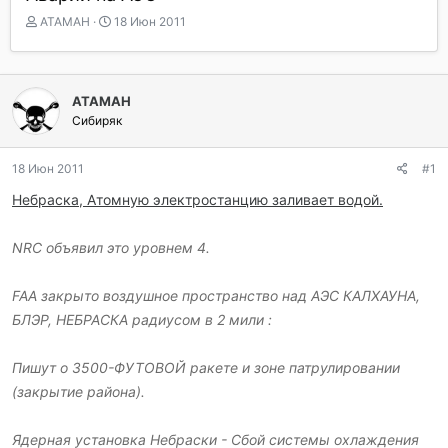
А
Д
ATAMAH
18 Июн 2011
в
а
т
т
о
а
р
н
ATAMAH
т
а
Сибиряк
е
ч
м
а
ы
л
18 Июн 2011
#1
а
Небраска, Атомную электростанцию заливает водой.
NRC объявил это уровнем 4.
FAA закрыто воздушное пространство над АЭС КАЛХАУНА,
БЛЭР, НЕБРАСКА радиусом в 2 мили :
Пишут о 3500-ФУТОВОЙ ракете и зоне патрулировании
(закрытие района).
Ядерная установка Небраски - Сбой системы охлаждения