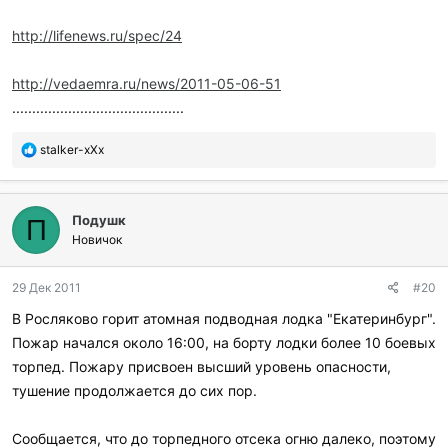
http://lifenews.ru/spec/24
http://vedaemra.ru/news/2011-05-06-51
...........................................
П
stalker-xXx
о
б
л
Подушк
а
П
г
Новичок
о
д
29 Дек 2011
#20
а
р
В Росляково горит атомная подводная лодка "Екатеринбург".
и
Пожар начался около 16:00, на борту лодки более 10 боевых
л
и
торпед. Пожару присвоен высший уровень опасности,
:
тушение продолжается до сих пор.
Сообщается, что до торпедного отсека огню далеко, поэтому