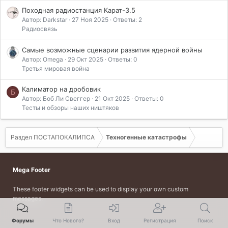
Походная радиостанция Карат-3.5
Автор: Darkstar
27 Ноя 2025
Ответы: 2
Радиосвязь
Самые возможные сценарии развития ядерной войны
Автор: Omega
29 Окт 2025
Ответы: 0
Третья мировая война
Калиматор на дробовик
Б
Автор: Боб Ли Свеггер
21 Окт 2025
Ответы: 0
Тесты и обзоры наших ништяков
Раздел ПОСТАПОКАЛИПСА
Техногенные катастрофы
Mega Footer
These footer widgets can be used to display your own custom
messages.
Форумы
Что Нового?
Вход
Регистрация
Поиск