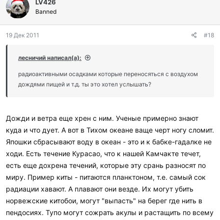
LV426
а
г
Banned
о
д
19 Дек 2011
#18
а
р
и
лесничий написал(а):
л
и
радиоактивными осадками которые переносяться с воздухом
:
дождями пищей и т.д. ты это хотел услышать?
Дожди и ветра еще хрен с ним. Ученые примерно знают
куда и что дует. А вот в Тихом океане ваще черт ногу сломит.
Япошки сбрасывают воду в океан - это и к бабке-гадалке не
ходи. Есть течение Курасао, что к нашей Камчакте течет,
есть еще дохрена течений, которые эту срань разносят по
миру. Пример киты - питаются планктоном, т.е. самый сок
радиации хавают. А плавают они везде. Их могут убить
норвежские китобои, могут "выпасть" на берег где нить в
пендосиях. Тупо могут сожрать акулы и растащить по всему