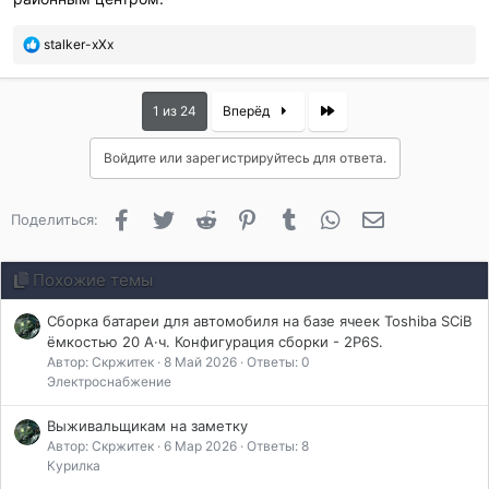
П
stalker-xXx
о
б
л
Last
1 из 24
Вперёд
а
г
Войдите или зарегистрируйтесь для ответа.
о
д
а
Facebook
Twitter
Reddit
Pinterest
Tumblr
WhatsApp
Электронная 
Поделиться:
р
и
л
Похожие темы
и
:
Сборка батареи для автомобиля на базе ячеек Toshiba SCiB
ёмкостью 20 А·ч. Конфигурация сборки - 2P6S.
Автор: Скржитек
8 Май 2026
Ответы: 0
Электроснабжение
Выживальщикам на заметку
Автор: Скржитек
6 Мар 2026
Ответы: 8
Курилка