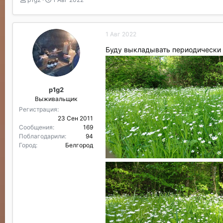
в
а
т
т
о
а
1 Авг 2022
р
н
т
а
Буду выкладывать периодически 
е
ч
м
а
ы
л
а
p1g2
Выживальщик
Регистрация
23 Сен 2011
Сообщения
169
Поблагодарили
94
Город
Белгород