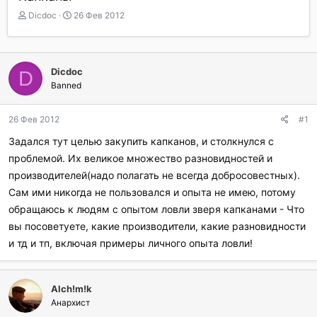
А
Д
Dicdoc
26 Фев 2012
в
а
т
т
о
а
р
н
Dicdoc
D
т
а
Banned
е
ч
м
а
ы
л
26 Фев 2012
#1
а
Задался тут целью закупить капканов, и столкнулся с
проблемой. Их великое множество разновидностей и
производителей(надо полагать не всегда добросовестных).
Сам ими никогда не пользовался и опыта не имею, потому
обращаюсь к людям с опытом ловли зверя капканами - Что
вы посоветуете, какие производители, какие разновидности
и тд и тп, включая примеры личного опыта ловли!
Alch!m!k
Анархист