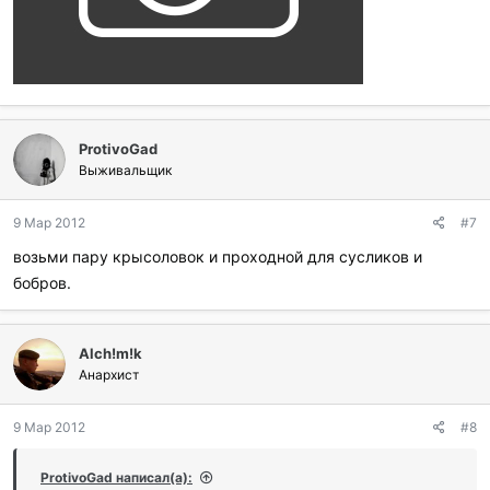
ProtivoGad
Выживальщик
9 Мар 2012
#7
возьми пару крысоловок и проходной для сусликов и
бобров.
Alch!m!k
Анархист
9 Мар 2012
#8
ProtivoGad написал(а):