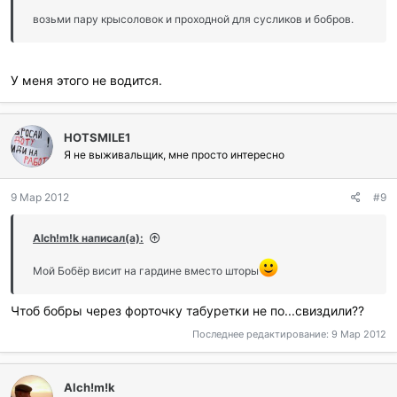
возьми пару крысоловок и проходной для сусликов и бобров.
У меня этого не водится.
HOTSMILE1
Я не выживальщик, мне просто интересно
9 Мар 2012
#9
Alch!m!k написал(а):
Мой Бобёр висит на гардине вместо шторы
Чтоб бобры через форточку табуретки не по...свиздили??
Последнее редактирование:
9 Мар 2012
Alch!m!k