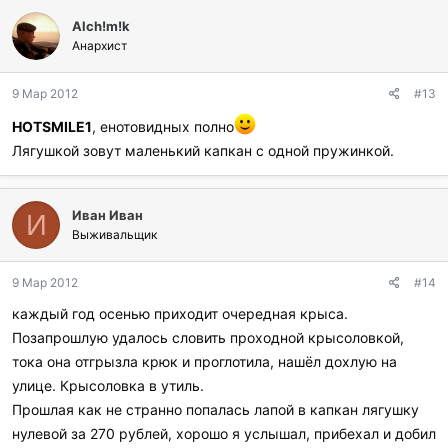
Alch!m!k
Анархист
9 Мар 2012
#13
HOTSMILE1
, енотовидных полно
Лягушкой зовут маленький капкан с одной пружинкой.
Иван Иван
И
Выживальщик
9 Мар 2012
#14
каждый год осенью приходит очередная крыса.
Позапрошлую удалось словить проходной крысоловкой,
тока она отгрызла крюк и проглотила, нашёл дохлую на
улице. Крысоловка в утиль.
Прошлая как не странно попалась лапой в капкан лягушку
нулевой за 270 рублей, хорошо я услышал, прибехал и добил