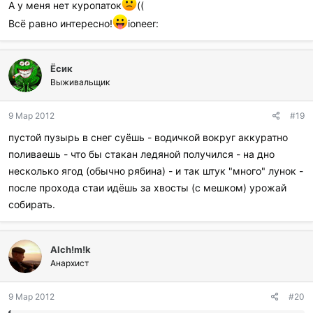
А у меня нет куропаток
((
Всё равно интересно!
ioneer:
Ёсик
Выживальщик
9 Мар 2012
#19
пустой пузырь в снег суёшь - водичкой вокруг аккуратно
поливаешь - что бы стакан ледяной получился - на дно
несколько ягод (обычно рябина) - и так штук "много" лунок -
после прохода стаи идёшь за хвосты (с мешком) урожай
собирать.
Alch!m!k
Анархист
9 Мар 2012
#20