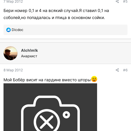
7 Мар 2012
#5
Бери номер 0,1 и 4 на всякий случай.Я ставил 0,1 на
соболей,но попадалась и птица в основном сойки.
П
Dicdoc
о
б
л
Alch!m!k
а
г
Анархист
о
д
8 Мар 2012
#6
а
р
Мой Бобёр висит на гардине вместо шторы
и
л
и
: