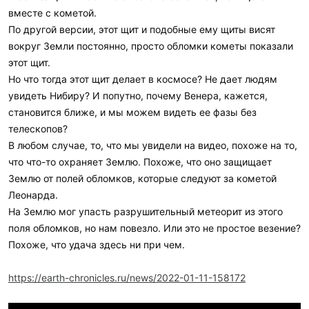
уничтожить все на десятки километров вокруг, но прилетают
вместе с кометой.
раз в десятки тысяч лет.
По другой версии, этот щит и подобные ему щиты висят
вокруг Земли постоянно, просто обломки кометы показали
Кроме того, нам атмосфера — естественная защита Земли, в
этот щит.
которой сгорают мелкие астероиды, а крупные могут
Но что тогда этот щит делает в космосе? Не дает людям
разрушаться на части, что смягчает удар. Кроме того, большая
увидеть Нибиру? И попутно, почему Венера, кажется,
часть планеты покрыта водой, да и на суше не все районы
становится ближе, и мы можем видеть ее фазы без
плотно населены. Поэтому даже от таких крупных астероидов
как Апофиз глобальный ущерб маловероятен.
телескопов?
В любом случае, то, что мы увидели на видео, похоже на то,
что что-то охраняет Землю. Похоже, что оно защищает
С другой стороны, теория вероятности не запрещает прибыть
Землю от полей обломков, которые следуют за кометой
одному из астероидов «вне расписания». Но человечество не
Леонарда.
надеется только на удачу и подстраховывается, учится
На Землю мог упасть разрушительный метеорит из этого
бороться с непрошенными космическими посланниками.
поля обломков, но нам повезло. Или это не простое везение?
Ведется наблюдение за потенциально опасными астероидами.
В 2021 году запущен аппарат миссии DART, в которой
Похоже, что удача здесь ни при чем.
проверят, насколько эффективно можно влиять на траекторию
астероидов кинетическим ударом.
https://earth-chronicles.ru/news/2022-01-11-158172