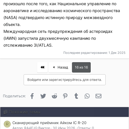
произошло после того, как Национальное управление по
аэронавтике и исследованию космического пространства
(NASA) подтвердило истинную природу межзвездного
объекта.
Международная сеть предупреждения об астероидах
(IAWN) запустила двухмесячную кампанию по
отслеживанию 3I/ATLAS.
Последнее редактирование:
1 Дек 2025
First
Назад
16 из 16
Войдите или зарегистрируйтесь для ответа.
Facebook
Twitter
Reddit
Pinterest
Tumblr
WhatsApp
Электронная 
Поделиться:
Похожие темы
Сканирующий приёмник Айком IC R-20
R
Автор: RA4FJQ Виктор
30 Июн 2026
Ответы: 0