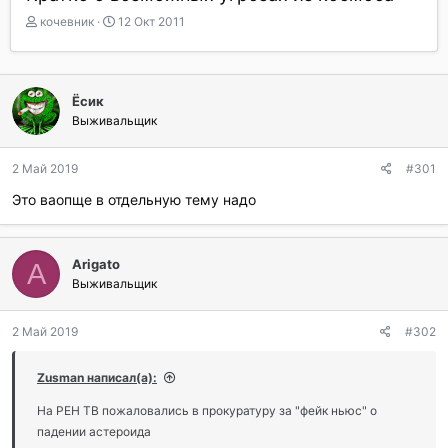
А
Д
кочевник
12 Окт 2011
в
а
т
т
о
а
р
н
Ёсик
т
а
Выживальщик
е
ч
м
а
ы
л
2 Май 2019
#301
а
Это ваопще в отдельную тему надо
Arigato
A
Выживальщик
2 Май 2019
#302
Zusman написал(а):
На РЕН ТВ пожаловались в прокуратуру за "фейк ньюс" о
падении астероида