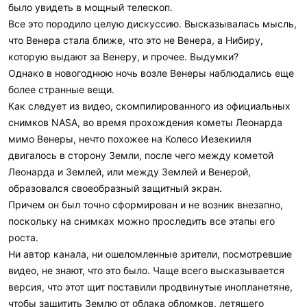
около 200 спутников с размерами порядка 10 метров. При
чтобы он разрушился», — пояснил собеседник ФАН.
было увидеть в мощный телескоп.
длине ГСО в 265 000 км у нас получается вероятность
Все это породило целую дискуссию. Высказывалась мысль,
столкновения меньше 1/100 000.
Вассерман назвал единственный, на его взгляд, способ
что Венера стала ближе, что это не Венера, а Нибиру,
избавиться от нависшей над землянами угрозы.
которую выдают за Венеру, и прочее. Выдумки?
Однако в новогоднюю ночь возле Венеры наблюдались еще
Возможно, частички пыли, отделяющиеся от астероида во
«Не нужно закрывать на астероид глаза как в свежем
время движения, увеличат размеры области, в которой он
более странные вещи.
американском фильме «Не смотрите наверх», а уже сейчас
может нанести повреждения. Но нам не хватает знаний, чтобы
Как следует из видео, скомпилированного из официальных
готовиться принять серьезные меры. Астрономы могут
оценить их, если вам интересно — узнаем у специалистов.
подсчитать, сколько именно ракет с ядерными боеголовками
снимков NASA, во время прохождения кометы Леонарда
Отметим только, что в 2013 году астероид 2012 DA 14 пролетел
нужно, чтобы разрушить астероид на достаточно мелкие и
мимо Венеры, нечто похожее на Колесо Иезекииля
на расстоянии примерно 28 000 км от Земли и последствий
безопасные фрагменты. К сожалению, в данный момент для
двигалось в сторону Земли, после чего между кометой
для спутников не было.
решения этой проблемы у нас ничего лучше нет», — заключил
Леонарда и Землей, или между Землей и Венерой,
политический консультант.
образовался своеобразный защитный экран.
Астероидная опасность
Причем он был точно сформирован и не возник внезапно,
поскольку на снимках можно проследить все этапы его
Астероидная опасность — популярная тема с 90-х годов
роста.
прошлого века. С одной стороны, крупные астероиды
Ни автор канала, ни ошеломленные зрители, посмотревшие
прилетают редко. Например, астероид размером несколько
видео, не знают, что это было. Чаще всего высказывается
километров способен вызвать глобальную катастрофу,
версия, что этот щит поставили продвинутые инопланетяне,
подобную вымиранию динозавров, но с таким Земля
чтобы защитить Землю от облака обломков, летящего
встречается раз в 100 млн лет. Мелкие, как Апофиз могут