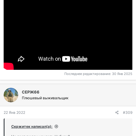
Источник 1:
https://ria.ru/20220102/asteroid-1766398440.html
Источник 2:
https://www.nasa.gov/mission_pages/asteroids/news/asteroid2013
0110.html
Последнее редактирование:
30 Янв 2025
СЕРЖ66
Плюшевый выживальщик
22 Янв 2022
#309
Скржитек написал(а):