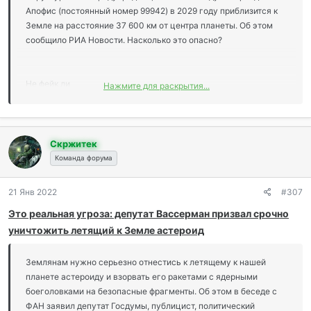
:
Апофиc (постоянный номер 99942) в 2029 году приблизится к
Земле на расстояние 37 600 км от центра планеты. Об этом
сообщило РИА Новости. Насколько это опасно?
Не фейк ли
Нажмите для раскрытия...
В первую очередь отметим необычность сообщения — почему
ВНИИ ГОЧС (структура МКС) сообщает об астероиде? На
сайте ведомства сообщение не удалось найти. Но нет, это не
Скржитек
выдумка. Астероид 99942 был обнаружен в 2004. После
Команда форума
изучения его траектории и размеров, он был отнесен к 4-й
степени опасности по Туринской шкале. То есть с
21 Янв 2022
#307
вероятностью более 1% мог столкнуться с Землей и вызвать
Это реальная угроза: депутат Вассерман призвал срочно
повреждения на значительно поверхности Земли. Это еще не
уничтожить летящий к Земле астероид
астероид, убивший динозавров, но уже и не Челябинский
(Чебаркульский) метеорит, свидетели которого отделались
яркими впечатлениями. На 2029 и 2036 года спрогнозировано
Землянам нужно серьезно отнестись к летящему к нашей
его прохождение вблизи Земли.
планете астероиду и взорвать его ракетами с ядерными
боеголовками на безопасные фрагменты. Об этом в беседе с
ФАН заявил депутат Госдумы, публицист, политический