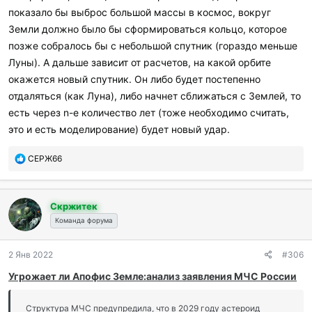
показало бы выброс большой массы в космос, вокруг
Земли должно было бы сформироваться кольцо, которое
позже собралось бы с небольшой спутник (гораздо меньше
Луны). А дальше зависит от расчетов, на какой орбите
окажется новый спутник. Он либо будет постепенно
отдаляться (как Луна), либо начнет сближаться с Землей, то
есть через n-е количество лет (тоже необходимо считать,
это и есть моделирование) будет новый удар.
П
СЕРЖ66
о
б
л
Скржитек
а
г
Команда форума
о
д
2 Янв 2022
#306
а
р
Угрожает ли Апофиc Земле:анализ заявления МЧС России
и
л
Структура МЧС предупредила, что в 2029 году астероид
и