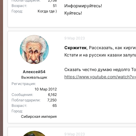
Поблагодарили
2,158
Информируйтесь!
Возраст
51
Город
Когда где )
Куйтесь!
9 Мар 2023
Скржитек
, Рассказать, как кирг
Кстати и на русских казахи залуп
Сказать честно думаю недолго То
Алексей54
https://www.youtube.com/watch?v
Выживальщик
Регистрация
10 Мар 2012
Сообщения
6,162
Поблагодарили
7,250
Возраст
65
Город
Сибирская империя
9 Мар 2023