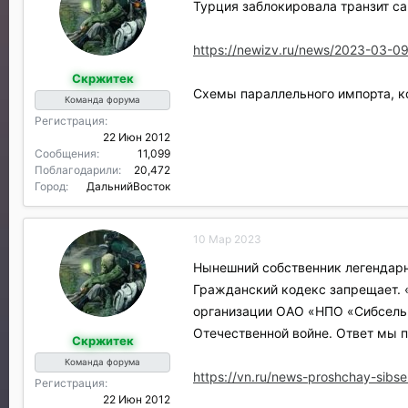
Турция заблокировала транзит с
о
д
а
https://newizv.ru/news/2023-03-09/
р
Скржитек
и
Схемы параллельного импорта, к
л
Команда форума
и
Регистрация
:
22 Июн 2012
Сообщения
11,099
Поблагодарили
20,472
Город
ДальнийВосток
10 Мар 2023
Нынешний собственник легендарно
Гражданский кодекс запрещает. 
организации ОАО «НПО «Сибсельм
Отечественной войне. Ответ мы 
Скржитек
Команда форума
https://vn.ru/news-proshchay-sibsel
Регистрация
22 Июн 2012