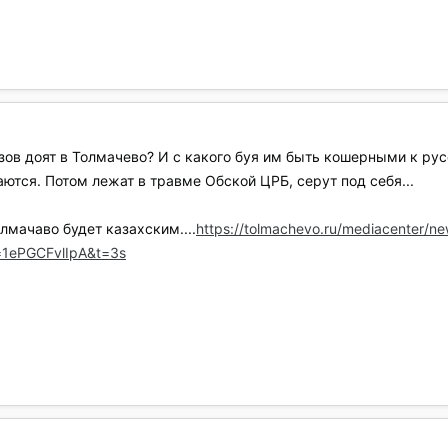
изов доят в Толмачево? И с какого буя им быть кошерными к ру
аются. Потом лежат в травме Обской ЦРБ, серут под себя...
лмачаво будет казахским....
https://tolmachevo.ru/mediacenter/n
=1ePGCFvlIpA&t=3s