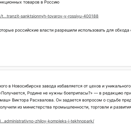
анкционных товаров в Россию
t...tranzit-sanktsionnyh-tovarov-v-rossiyu-400188
оторые российские власти разрешили использовать для обхода 
го в Новосибирске завода избавляется от цехов и уникального 
«Получается, Родине не нужны боеприпасы?» — в редакцию при
аш» Виктора Расхвалова. Он задается вопросом о судьбе пред
получили из министерства промышленности, торговли и развити
...administrativno-zhiloy-kompleks-i-tekhnopark/