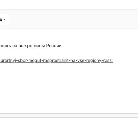
д
анить на все регионы России
urortnyi-sbor-mogut-rasprostranit-na-vse-regiony-rossii