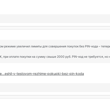
овом режиме увеличил лимиты для совершения покупок без PIN-кода – тепе
 при оплате покупки на сумму свыше 2000 руб. PIN-код не требуется, но 
ne...eshil-v-testovom-rezhime-pokupki-bez-pin-koda