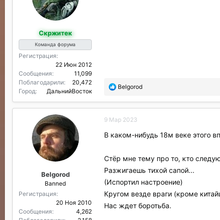
Скржитек
Команда форума
Регистрация
22 Июн 2012
Сообщения
11,099
Поблагодарили
20,472
П
Belgorod
Город
ДальнийВосток
о
б
л
9 Мар 2023
а
г
В каком-нибудь 18м веке этого в
о
д
а
Стёр мне тему про то, кто следу
р
Разжигаешь тихой сапой...
Belgorod
и
(Испортил настроение)
Banned
л
и
Кругом везде враги (кроме китайц
Регистрация
:
20 Ноя 2010
Нас ждет боротьба.
Сообщения
4,262