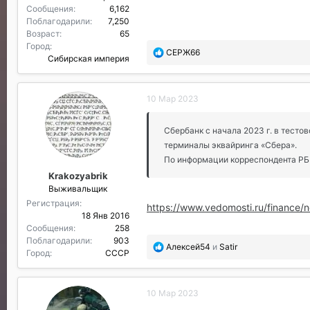
Сообщения
6,162
Поблагодарили
7,250
Возраст
65
Город
П
СЕРЖ66
Сибирская империя
о
б
л
10 Мар 2023
а
г
о
Сбербанк с начала 2023 г. в тест
д
терминалы эквайринга «Сбера».
а
По информации корреспондента РБК,
р
Krakozyabrik
и
Выживальщик
л
и
Регистрация
https://www.vedomosti.ru/finance/
:
18 Янв 2016
Сообщения
258
Поблагодарили
903
П
Алексей54
и
Satir
Город
СССР
о
б
л
10 Мар 2023
а
г