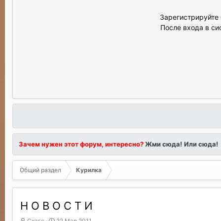
Зарегистрируйте 
После входа в си
Зачем нужен этот форум, интересно?
Жми сюда!
Или сюда!
Общий раздел
Курилка
Н О В О С Т И
А
Д
Скагс
22 Мар 2011