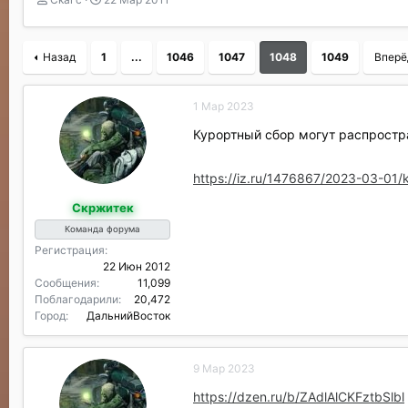
в
а
т
т
о
а
Назад
1
...
1046
1047
1048
1049
Вперё
р
н
т
а
е
ч
1 Мар 2023
м
а
ы
л
Курортный сбор могут распростр
а
https://iz.ru/1476867/2023-03-01/k
Скржитек
Команда форума
Регистрация
22 Июн 2012
Сообщения
11,099
Поблагодарили
20,472
Город
ДальнийВосток
9 Мар 2023
https://dzen.ru/b/ZAdlAlCKFztbSlbl