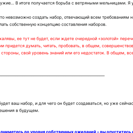
чужие… В итоге получается борьба с ветряными мельницами. Я у
что невозможно создать набор, отвечающий всем требованиям на
елать собственную концепцию составления наборов.
лявы, ее тут не будет, если ждете очередной «золотой» переч
ии придется думать, читать, пробовать, в общем, совершенство
стороны, свой уровень знаний или его недостаток. В общем, все
___________________________________________________________
будет ваш набор, и для чего он будет создаваться, но уже се
ешения в будущем.
одниметесь до уровня собственных ожиданий – вы опуститесь 