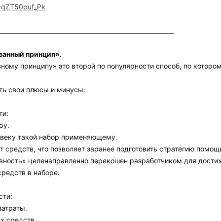
v=qZT50puf_Pk
___________________________________________________________
ванный принцип».
ному принципу» это второй по популярности способ, по котором
сть свои плюсы и минусы:
ти:
ру.
овеку такой набор применяющему.
т средств, что позволяет заранее подготовить стратегию помо
вность» целенаправленно перекошен разработчиком для дости
редств в наборе.
сти:
затраты.
х средств.