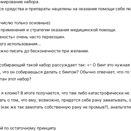
рмирование набора.
се средства и препараты нацелены на оказание помощи себе л
числю только основные):
о применения и стратегии оказания медицинской помощи.
вность» очень часто перекошен.
ного использования…
ожно писать до бесконечности при желании.
собирающий такой набор рассуждает так: «– О бинт это нужная ш
, что он собираешься делать с бинтом? Обычно отвечает, что-то
тан этот набор?
я клоню? В итоге получается, что там либо катастрофически не 
ть о том, что ему, возможно, придется себе рану заматывать, о
а (как же так замотать собственную рану не промыв?), анальгет
ой по остаточному принципу