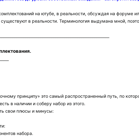
омплектований на ютубе, в реальности, обсуждая на форуме и
, существуют в реальности. Терминология выдумана мной, поэтом
___________________________________________________________
плектования.
_____
очному принципу» это самый распространенный путь, по котор
есть в наличии и соберу набор из этого.
сть свои плюсы и минусы:
ти:
онентов набора.