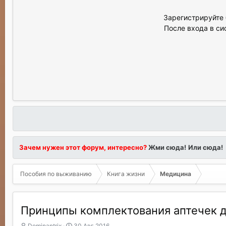
Зарегистрируйте 
После входа в си
Зачем нужен этот форум, интересно?
Жми сюда!
Или сюда!
Пособия по выживанию
Книга жизни
Медицина
Принципы комплектования аптечек д
А
Д
Dominantrix
30 Авг 2016