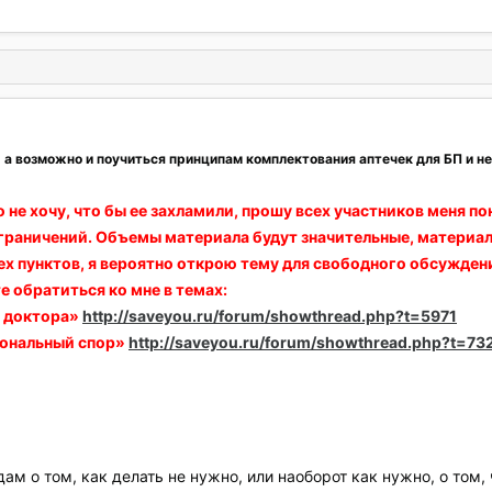
 а возможно и поучиться принципам комплектования аптечек для БП и не
о не хочу, что бы ее захламили, прошу всех участников меня п
раничений. Объемы материала будут значительные, материал 
ех пунктов, я вероятно открою тему для свободного обсуждени
е обратиться ко мне в темах:
ы доктора»
http://saveyou.ru/forum/showthread.php?t=5971
ональный спор»
http://saveyou.ru/forum/showthread.php?t=73
м о том, как делать не нужно, или наоборот как нужно, о том, ч