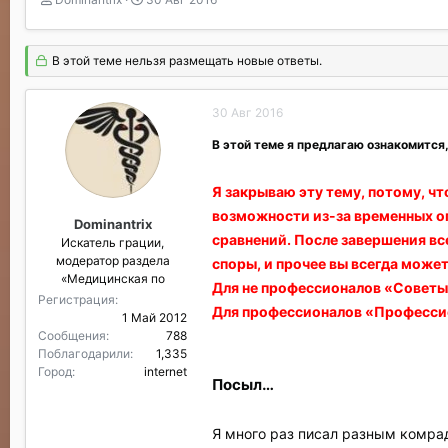
в
а
т
т
о
а
В этой теме нельзя размещать новые ответы.
р
н
т
а
е
ч
30 Авг 2016
м
а
ы
л
В этой теме я предлагаю ознакомится,
а
Я закрываю эту тему, потому, чт
возможности из-за временных ог
Dominantrix
сравнений. После завершения вс
Искатель грации,
модератор раздела
споры, и прочее вы всегда может
«Медицинская по
Для не профессионалов «Совет
Регистрация
Для профессионалов «Професси
1 Май 2012
Сообщения
788
Поблагодарили
1,335
Город
internet
Посыл…
Я много раз писал разным комрада