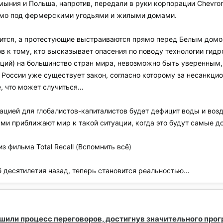
мыния и Польша, напротив, передали в руки корпорации Chevro
рямо под фермерскими угодьями и жилыми домами.
ится, а протестующие выстраиваются прямо перед Белым домо
 к тому, кто высказывает опасения по поводу технологии гидр
ций) на большинство стран мира, невозможно быть уверенным,
 России уже существует закон, согласно которому за несанкци
е, что может случиться…
ацией для глобалистов-капиталистов будет дефицит воды и воз
и приближают мир к такой ситуации, когда это будут самые д
з фильма Total Recall (Вспомнить всё)
ё десятилетия назад, теперь становится реальностью…
или процесс переговоров, достигнув значительного прогр