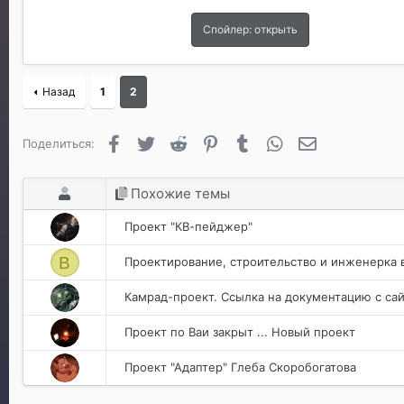
Спойлер:
открыть
Назад
1
2
Facebook
Twitter
Reddit
Pinterest
Tumblr
WhatsApp
Электронная п
Поделиться:
Похожие темы
Проект "КВ-пейджер"
В
Проектирование, строительство и инженерка
Камрад-проект. Ссылка на документацию с са
Проект по Ваи закрыт ... Новый проект
Проект "Адаптер" Глеба Скоробогатова