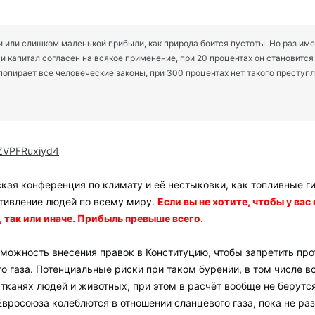
 или слишком маленькой прибыли, как природа боится пустоты. Но раз име
и капитал согласен на всякое применение, при 20 процентах он становитс
 попирает все человеческие законы, при 300 процентах нет такого преступле
=ZVPFRuxiyd4
ая конференция по климату и её нестыковки, как топливные ги
тивление людей по всему миру.
Если вы не хотите, чтобы у вас
 так или иначе. Прибыль превыше всего.
ожность внесения правок в Конституцию, чтобы запретить прот
 газа. Потенциальные риски при таком бурении, в том числе в
тканях людей и животных, при этом в расчёт вообще не берутся
вросоюза колеблются в отношении сланцевого газа, пока не раз