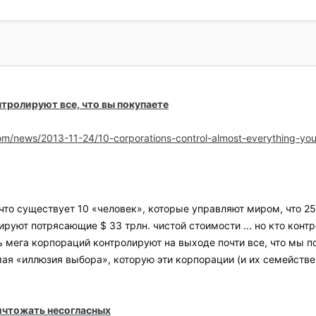
тролируют все, что вы покупаете
m/news/2013-11-24/10-corporations-control-almost-everything-yo
что существует 10 «человек», которые управляют миром, что 2
руют потрясающие $ 33 трлн. чистой стоимости ... но кто контр
ть мега корпораций контролируют на выходе почти все, что мы п
ая «иллюзия выбора», которую эти корпорации (и их семействен
ичтожать несогласных