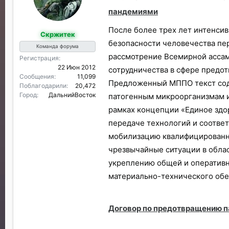
пандемиями
После более трех лет интенси
Скржитек
безопасности человечества пе
Команда форума
рассмотрение Всемирной ассам
Регистрация
22 Июн 2012
сотрудничества в сфере предот
Сообщения
11,099
Предложенный МППО текст соде
Поблагодарили
20,472
Город
ДальнийВосток
патогенным микроорганизмам и
рамках концепции «Единое здор
передаче технологий и соотве
мобилизацию квалифицированны
чрезвычайные ситуации в обла
укреплению общей и оперативно
материально-технического обе
Договор по предотвращению п