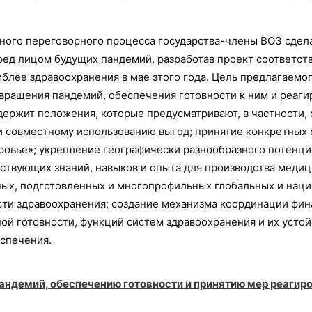
вного переговорного процесса государства-члены ВОЗ сдел
ред лицом будущих пандемий, разработав проект соответст
блее здравоохранения в мае этого года. Цель предлагаем
вращения пандемий, обеспечения готовности к ним и реагир
ржит положения, которые предусматривают, в частности, 
 совместному использованию выгод; принятие конкретных 
овье»; укрепление географически разнообразного потенциа
тствующих знаний, навыков и опыта для производства меди
х, подготовленных и многопрофильных глобальных и нацио
сти здравоохранения; создание механизма координации фин
й готовности, функций систем здравоохранения и их устой
спечения.
андемий, обеспечению готовности и принятию мер реагир