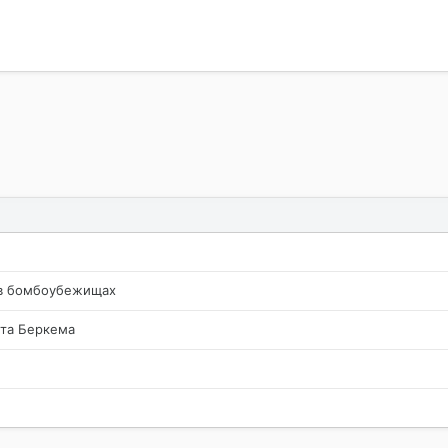
очта
 в бомбоубежищах
йта Беркема