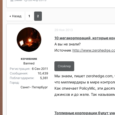
в
а
т
т
о
а
Назад
1
2
р
н
т
а
е
ч
29 Ноя 2013
м
а
ы
л
10 мегакорпораций, которые кон
а
А вы не знали?
Источник
http://www.zerohedge.co
кочевник
Banned
Спойлер
Регистрация
6 Сен 2011
Сообщения
10,439
Мы знаем, пишет zerohedge.com, 
Поблагодарили
5,361
что миллиардеры в мире контроли
Город
Санкт- Петербург
Как отмечает PolicyMic, эти деся
джинсов и до желе. Так называем
Топливные корпорации будут ун