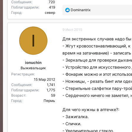
Сообщения
720
1
0. Маленький канцелярский нож,
Поблагодарили
419
11. Маленький фонарь
- освещение
П
Dominantrix
Город
север
о
1
2. Зажигалка или охотничьи спич
б
13. Свои индивидуальные лекарст
л
14. Пластырь плоский
- чем лучше 
9 Июл 2015
а
I
г
Для экстренных случаев надо бы
Краткая инструкция к применени
о
- Жгут кровоостанавливающий, к 
Переутомление
- принять Кофеин (
д
а
время на затачивание) - записат
болезнях сердца), и шоколад.
р
Ранения:
- Зеркальце для проверки дыхан
ionuchin
и
- при слабом (редкие капли) и уме
- Устройство для искусственного 
Выживальщик
л
повязку из ППИ (небольшие раны м
и
- Фонарик можно и этот использ
Регистрация
фиксировать подушкой и бинтом из
:
15 Мар 2012
- Ножницы, - резать бинт или од
- при сильном (сильный ручеек) ил
Сообщения
1,741
- Стерильные салфетки пару-трой
- осуществить временную остановк
Поблагодарили
1,775
- Сердечного ничего не заметил, 
Возраст
59
прижатием краев раны) - чтобы ге
Город
Пермь
- на рану конечности : засыпать в
минут. При остановке кровотечени
Для чего нужны в аптечке?:
непосредственно выше раны, фикси
- Зажигалка.
кровотечение останавливается), е
- Спички.
повторить попытку можно ещё два 
- Увеличительное стекло.