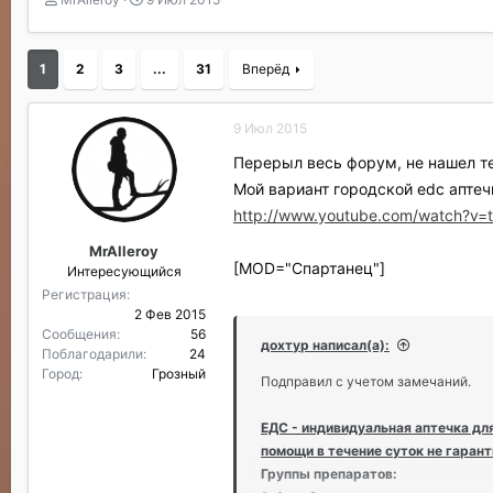
в
а
т
т
о
а
1
2
3
...
31
Вперёд
р
н
т
а
е
ч
9 Июл 2015
м
а
ы
л
Перерыл весь форум, не нашел 
а
Мой вариант городской edc апте
http://www.youtube.com/watch?v
MrAlleroy
[MOD="Спартанец"]
Интересующийся
Регистрация
2 Фев 2015
Сообщения
56
дохтур написал(а):
Поблагодарили
24
Город
Грозный
Подправил с учетом замечаний.
ЕДС - индивидуальная аптечка дл
помощи в течение суток не гарант
Группы препаратов: