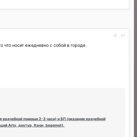
#1
то что носит ежедневно с собой в городе.
я врачебной помощи 2-3 часа) и БП (оказание врачебной
ций Arty, дохтур, Крон, begemot).