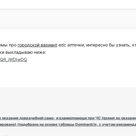
темы про
городской вариант
edc аптечки, интересно бы узнать, к
чки выкладываю ниже:
=tQR_jWDIwDQ
я оказания доврачебной само- и взаимопомощи при ЧС (время до оказани
ировано) (подобрано на основе таблицы Dominantrix, с учетом рекоменда