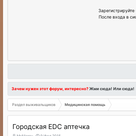
Зарегистрируйте 
После входа в си
Зачем нужен этот форум, интересно?
Жми сюда!
Или сюда!
Раздел выживальщиков
Медицинская помощь
Городская EDC аптечка
А
Д
MrAlleroy
9 Июл 2015