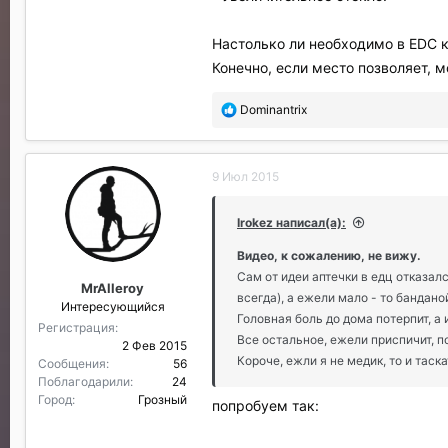
- на рану головы накладывается д
проводится через боковую поверх
Настолько ли необходимо в EDC кл
- рана на туловище (кроме грудно
Конечно, если место позволяет, 
натяжением. На рану грудной клетк
- при появлении признаков шока (с
перечня), если нет ранения живота,
П
Dominantrix
о
- в зависимости от уровня боли 
б
- принять антибиотик по схеме из 
л
Ушибы и растяжения.
9 Июл 2015
а
Принять таблетированный обезбол
г
повязка на область повреждения.
о
Irokez написал(а):
Вывихи и переломы
д
а
- вывихи и переломы самостоятель
Видео, к сожалению, не вижу.
р
- при наличии раны (открытый пере
Сам от идеи аптечки в едц отказа
MrAlleroy
и
- при появлении признаков шока (с
всегда), а ежели мало - то бандан
Интересующийся
л
перечня), дать 4 таблетки кофеина,
Головная боль до дома потерпит, а 
и
Регистрация
- после выполнения вышеописанны
Все остальное, ежели приспичит, п
:
2 Фев 2015
Черепно-мозговая травма
Короче, ежли я не медик, то и таск
Сообщения
56
Поблагодарили
24
- при наличии раны на голове и/ил
Город
Грозный
- при отсутствии сознания - нало
попробуем так:
бок (чтобы при рвоте не было забр
обезболивающий таблетированный 