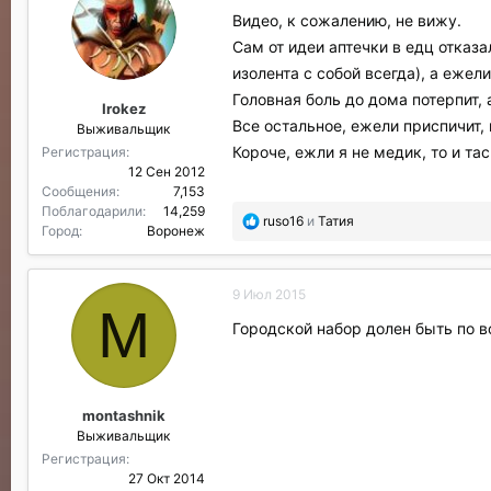
Видео, к сожалению, не вижу.
6. Средства для обеззараживания
- или хлорсодержащий препарат Акв
Сам от идеи аптечки в едц отказ
таблетка на 0,5 литра воды, т.е. пр
изолента с собой всегда), а ежел
- или кислородсодержащий препарат
Головная боль до дома потерпит, 
Irokez
таблетки Гидроперита на 0,5 литра 
Все остальное, ежели приспичит, 
Выживальщик
мл. 3% перекиси водорода.
Короче, ежли я не медик, то и та
Регистрация
7. Противошоковое/противовоспа
12 Сен 2012
- или Преднизолон в ампулах по1мл.
Сообщения
7,153
внутримышечно 3 ампулы (90мг.)
Поблагодарили
14,259
П
ruso16
и
Татия
- или Гидрокортизона гемисукцинат
Город
Воронеж
о
- или Метилпреднизолон, в 1,5 деш
б
+ шприц 5,0мл..
л
9 Июл 2015
8. Кровоостанавливающие и пере
а
M
г
А. Турникет или 1 метр толстого ш
Городской набор долен быть по 
о
Б. ППИ (перевязочный пакет индив
д
В. Современный гемостатик (отечес
а
- отечественные: "Гемостоп" (паке
р
- импортные: Celox Gause (бинт, ст
montashnik
и
современный Celox Rapid (бинт, 360
Выживальщик
л
и
9. Для озабоченных радиационно
Регистрация
:
27 Окт 2014
пребывании в загрязненной зоне б