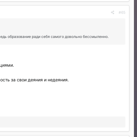
#65
 Ведь образование ради себя самого довольно бессмыленно.
циями.
сть за свои деяния и недеяния.