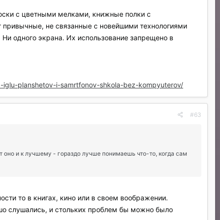
доски с цветными мелками, книжные полки с
т привычные, не связанные с новейшими технологиями
. Ни одного экрана. Их использование запрещено в
a-iglu-planshetov-i-samrtfonov-shkola-bez-kompyuterov/
#63
т оно и к лучшему - гораздо лучше понимаешь что-то, когда сам
ости то в книгах, кино или в своем воображении.
ошо слушались, и стольких проблем бы можно было