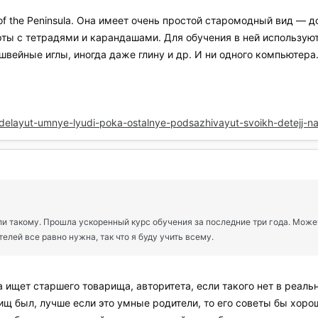
of the Peninsula. Она имеет очень простой старомодный вид — 
ты с тетрадями и карандашами. Для обучения в ней использую
швейные иглы, иногда даже глину и др. И ни одного компьютера
-delayut-umnye-lyudi-poka-ostalnye-podsazhivayut-svoikh-detejj-n
ли такому. Прошла ускоренный курс обучения за последние три года. Може
телей все равно нужна, так что я буду учить всему.
 ищет старшего товарища, авторитета, если такого нет в реальн
рищ был, лучше если это умные родители, то его советы бы хор