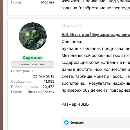
избежать! Поднявшись над уровне
Город
Москва
годы на "изобретение велосипеда
21 Дек 2016
Е.И. Игнатьев | Букварь-задачни
Описание:
Букварь - задачник предназначен
Методической особенностью этого
Скржитек
содержащие количественные и чи
Команда форума
даны в достаточном количестве 
Регистрация
счете, таблицы монет и часов."П
22 Июн 2012
Сообщения
11,099
воспитание... Результаты надёжн
Поблагодарили
20,472
примерах обыденной и повседнев
Город
ДальнийВосток
Размер 40мБ
П
Regmaru
о