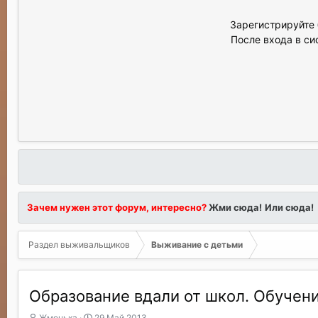
Зарегистрируйте 
После входа в си
Зачем нужен этот форум, интересно?
Жми сюда!
Или сюда!
Раздел выживальщиков
Выживание с детьми
Образование вдали от школ. Обучен
А
Д
Жменька
29 Май 2013