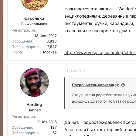
Называется эта школа — Waldorf 
энциклопедиями, деревянные пар
фасолька
инструменты: ручки, карандаши, 
Выживальщик
классах и не поощряется дома.
Регистрация
13 Июн 2012
Сообщения
3,833
Поблагодарили
7,547
http://www.vospitaj.com/blog/chto
Город
Москва
21 Июл 2016
Потрошитель написал(а):
Это да. Меня родители тоже не учи
доходишь до этого. Но база от роди
Harding
Banned
Регистрация
Да нет. Подросток-ребенок всегда
9 Ноя 2015
Сообщения
137
А вот если бы этот старший това
Поблагодарили
57