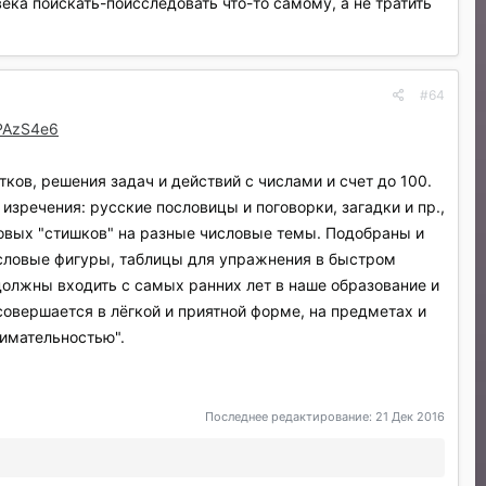
ека поискать-поисследовать что-то самому, а не тратить
#64
VPAzS4e6
ков, решения задач и действий с числами и счет до 100.
зречения: русские пословицы и поговорки, загадки и пр.,
овых "стишков" на разные числовые темы. Подобраны и
исловые фигуры, таблицы для упражнения в быстром
должны входить с самых ранних лет в наше образование и
совершается в лёгкой и приятной форме, на предметах и
имательностью".
Последнее редактирование:
21 Дек 2016