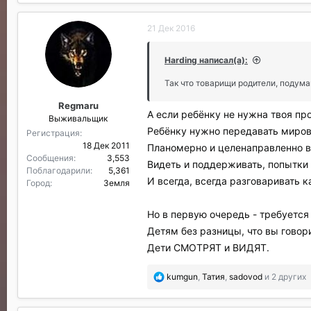
б
л
21 Дек 2016
а
г
о
Harding написал(а):
д
а
Так что товарищи родители, подум
р
Regmaru
и
А если ребёнку не нужна твоя пр
Выживальщик
л
Ребёнку нужно передавать мирово
и
Регистрация
:
18 Дек 2011
Планомерно и целенаправленно в
Сообщения
3,553
Видеть и поддерживать, попытки 
Поблагодарили
5,361
И всегда, всегда разговаривать 
Город
Земля
Но в первую очередь - требуется
Детям без разницы, что вы говори
Дети СМОТРЯТ и ВИДЯТ.
П
kumgun
,
Татия
,
sadovod
и 2 других
о
б