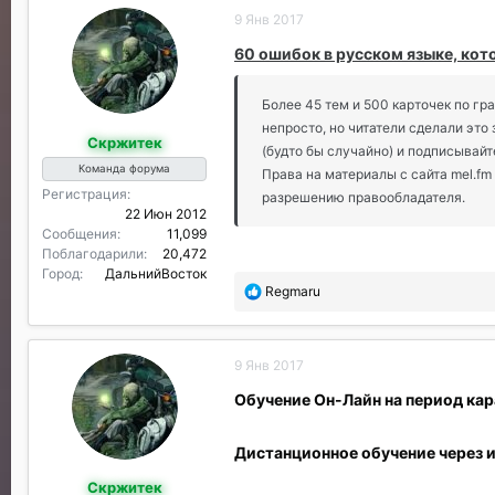
л
9 Янв 2017
а
г
60 ошибок в русском языке, кот
о
д
а
Более 45 тем и 500 карточек по г
р
непросто, но читатели сделали это
Скржитек
и
(будто бы случайно) и подписывайт
л
Команда форума
Права на материалы с сайта mel.f
и
Регистрация
разрешению правообладателя.
:
22 Июн 2012
Сообщения
11,099
Поблагодарили
20,472
Город
ДальнийВосток
П
Regmaru
о
б
л
9 Янв 2017
а
г
Обучение Он-Лайн на период ка
о
д
а
Дистанционное обучение через 
р
Скржитек
и