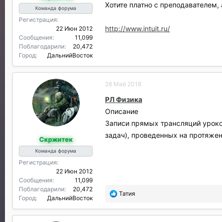
Хотите платно с преподавателем, 
л
Команда форума
и
Регистрация
:
http://www.intuit.ru/
22 Июн 2012
Сообщения
11,099
Поблагодарили
20,472
Город
ДальнийВосток
28 Май 2018
РЛ Физика
Описание
Записи прямых трансляций уроко
задач), проведенных на протяже
Скржитек
Команда форума
Регистрация
22 Июн 2012
Сообщения
11,099
Поблагодарили
20,472
П
Татия
Город
ДальнийВосток
о
б
л