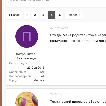
в
а
т
т
о
а
Назад
1
2
3
4
5
Вперёд
р
н
т
а
е
ч
20 Июл 2016
м
а
П
ы
л
Это да. Меня родители тоже не у
а
понимаешь что-то, когда сам дохо
Потрошитель
Выживальщик
Регистрация
23 Сен 2015
Сообщения
101
Поблагодарили
41
Город
Москва
21 Июл 2016
Технический директор eBay отпра