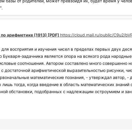
м базы от родителей, может превзойдя их, будет время у челов
".
к по арифметике (1913) [PDF]
https://cloud.mail.ru/public/C9u2/b
 для восприятия и изучения чисел в пределах первых двух десят
 Букваря-задачника является опора на всякого рода народные и
словые соотношения. Автором составлено много совершенно н
и с достаточной арифметической выразительностью рисунки, ч
ервоначальные математические познания, - утверждал автор, - 
ы лишь тогда, когда введение в область математических знаний 
ной обстановки, подобранных с надлежащим остроумием и зан