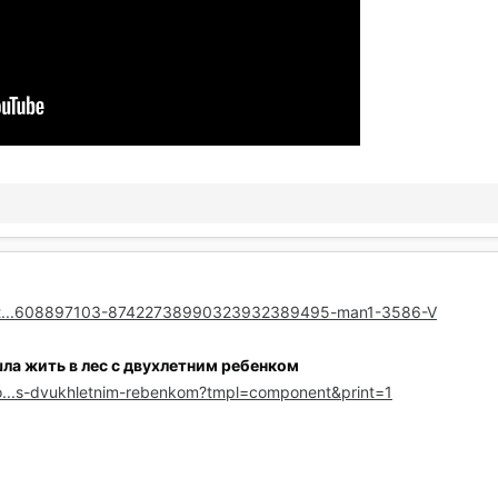
text...608897103-87422738990323932389495-man1-3586-V
ла жить в лес с двухлетним ребенком
ro...s-dvukhletnim-rebenkom?tmpl=component&print=1