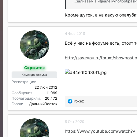
....заливаем в идеале куполообразн
Кроме шуток, а на какую опалубк
4 Фев 2018
Всё у нас на форуме есть, стоит 
http://saveyou.ru/forum/showpos
Скржитек
Команда форума
Регистрация
22 Июн 2012
Сообщения
11,099
Поблагодарили
20,472
П
Irokez
Город
ДальнийВосток
о
б
л
8 Окт 2020
а
г
https://www.youtube.com/watch?
о