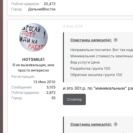
Поблагодарили
20,472
Город
ДальнийВосток
4 Фев 2018
Спартанец написал(а):
Неправильно посчитал. Вот так над
Минимальная стоимость земляных р
HOTSMILE1
Вид услуги Цена
Я не выживальщик, мне
Разработка грунта 100
просто интересно
Обратная засыпка грунта 100
Регистрация
13 Июн 2010
Сообщения
5,105
и это 30т.р. по "минимальным" р
Поблагодарили
2,972
Город
55
Спойлер
Спартанец написал(а):