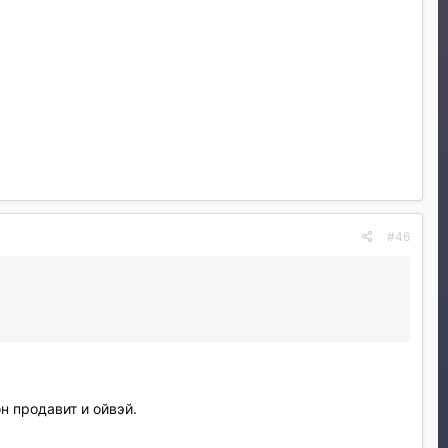
#46
н продавит и ойвэй.