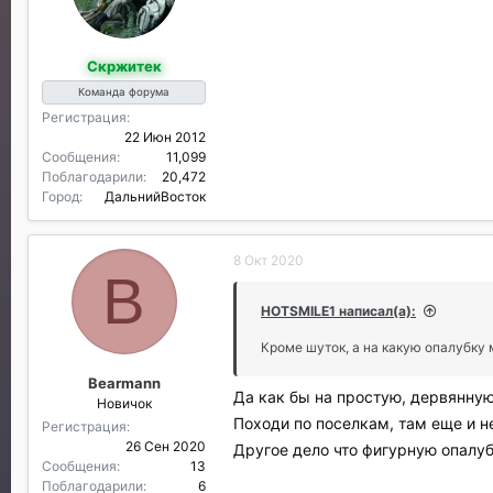
д
а
р
Скржитек
и
л
Команда форума
и
Регистрация
:
22 Июн 2012
Сообщения
11,099
Поблагодарили
20,472
Город
ДальнийВосток
8 Окт 2020
B
HOTSMILE1 написал(а):
Кроме шуток, а на какую опалубку 
Bearmann
Да как бы на простую, дервянную
Новичок
Походи по поселкам, там еще и н
Регистрация
26 Сен 2020
Другое дело что фигурную опалубк
Сообщения
13
Поблагодарили
6