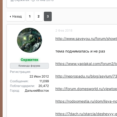
в
а
т
т
о
а
Назад
1
2
3
р
н
т
а
е
ч
2 Фев 2018
м
а
ы
л
http://www.saveyou.ru/forum/sh
а
тема поднималась и не раз
Скржитек
https://www.yaplakal.com/forum2/t
Команда форума
Регистрация
http://nepropadu.ru/blog/asylum/7
22 Июн 2012
Сообщения
11,099
Поблагодарили
20,472
http://forum.domesworld.ru/viewt
Город
ДальнийВосток
https://rodpomestia.ru/dom/lisya-n
https://7dach.ru/starcia/deshevyy