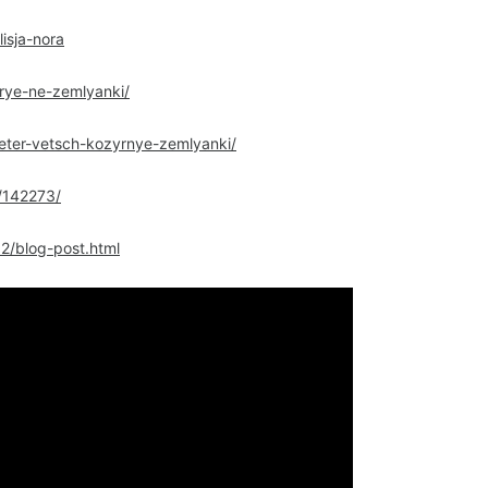
isja-nora
orye-ne-zemlyanki/
-peter-vetsch-kozyrnye-zemlyanki/
/142273/
02/blog-post.html