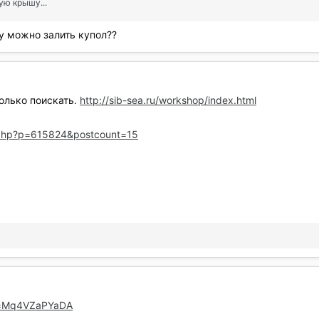
ую крышу...
у можно залить купол??
только поискать.
http://sib-sea.ru/workshop/index.html
t.php?p=615824&postcount=15
v=Mq4VZaPYaDA