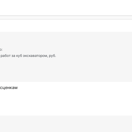
о:
абот за куб экскаватором, руб.
асценкам