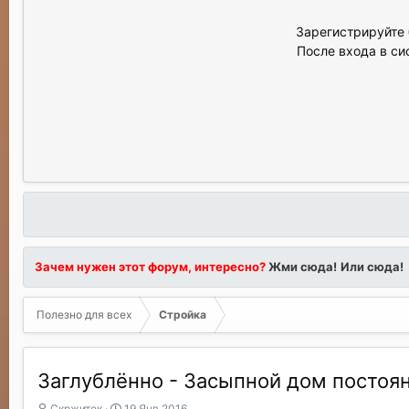
Зарегистрируйте 
После входа в си
Зачем нужен этот форум, интересно?
Жми сюда!
Или сюда!
Полезно для всех
Стройка
Заглублённо - Засыпной дом постоя
А
Д
Скржитек
19 Янв 2016