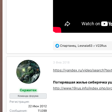
П
Спартанец
,
Lesnaia63
и
V22Rus
о
б
л
3 Фев 2018
а
г
https://yandex.ru/video/search?
о
д
а
Потерявшая жилье сибирячка уш
р
http://www.19rus.info/index.php/p
Скржитек
и
л
Команда форума
и
Регистрация
:
22 Июн 2012
Сообщения
11,099