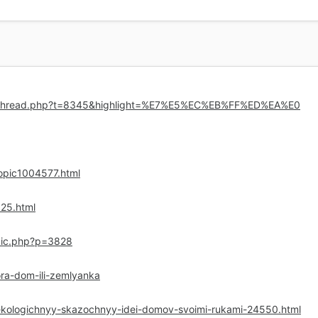
owthread.php?t=8345&highlight=%E7%E5%EC%EB%FF%ED%EA%E0
opic1004577.html
325.html
opic.php?p=3828
ora-dom-ili-zemlyanka
-ekologichnyy-skazochnyy-idei-domov-svoimi-rukami-24550.html