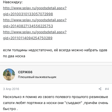
Навскидку:
http://www.splav.ru/goodsdetail.aspx?
gid=20100310133057072998
http://www.splav.ru/goodsdetail.aspx?
gid=20140827134556225753
http://www.splav.ru/goodsdetail.aspx?
gid=20110114094254750289
если толщины недостаточно, её всегда можно набрать одев
по два носка
СЕРЖ66
Плюшевый выживальщик
3 Апр 2016
#4
Насколько я помню из своего полевого прошлого резиновые
сапоги любят портянки а носки они "съедают" ,причём очень
быстро .