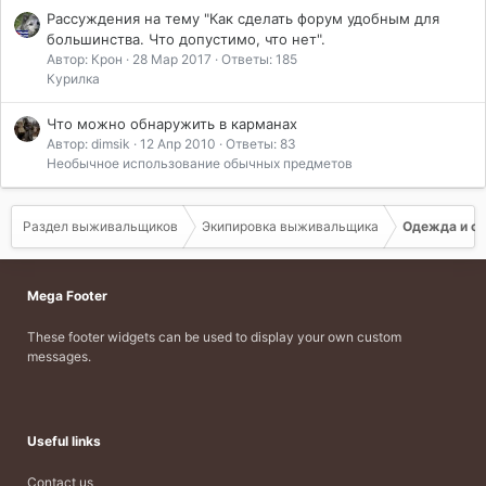
Рассуждения на тему "Как сделать форум удобным для
большинства. Что допустимо, что нет".
Автор: Крон
28 Мар 2017
Ответы: 185
Курилка
Что можно обнаружить в карманах
Автор: dimsik
12 Апр 2010
Ответы: 83
Необычное использование обычных предметов
Раздел выживальщиков
Экипировка выживальщика
Одежда и о
Mega Footer
These footer widgets can be used to display your own custom
messages.
Useful links
Contact us