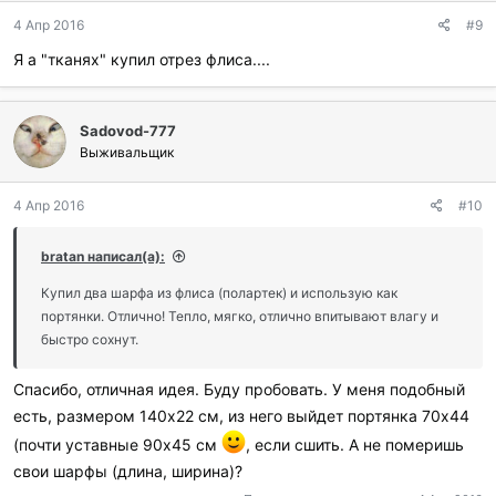
д
4 Апр 2016
#9
а
р
Я а "тканях" купил отрез флиса....
и
л
и
:
Sadovod-777
Выживальщик
4 Апр 2016
#10
bratan написал(а):
Купил два шарфа из флиса (полартек) и использую как
портянки. Отлично! Тепло, мягко, отлично впитывают влагу и
быстро сохнут.
Спасибо, отличная идея. Буду пробовать. У меня подобный
есть, размером 140х22 см, из него выйдет портянка 70x44
(почти уставные 90х45 см
, если сшить. А не померишь
свои шарфы (длина, ширина)?