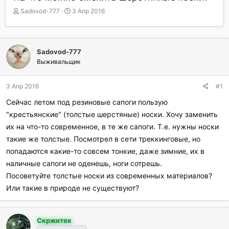
А
Д
Sadovod-777
3 Апр 2016
в
а
т
т
о
а
р
н
Sadovod-777
т
а
Выживальщик
е
ч
м
а
ы
л
3 Апр 2016
#1
а
Сейчас летом под резиновые сапоги пользую
"крестьянские" (толстые шерстяные) носки. Хочу заменить
их на что-то современное, в те же сапоги. Т.е. нужны носки
такие же толстые. Посмотрел в сети треккинговые, но
попадаются какие-то совсем тонкие, даже зимние, их в
наличные сапоги не оденешь, ноги сотрешь.
Посоветуйте толстые носки из современных материалов?
Или такие в природе не существуют?
Скржитек