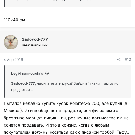
:
110х40 см.
Sadovod-777
Выживальщик
4 Апр 2016
#13
Legi4 написал(а):
Sadovod-777
, нафига те эти муки? Зайди в "ткани" там флис
продается ....
Пытался недавно купить кусок Polartec-а 200, еле купил (в
Москве!). Или вообще нет в продаже, или физиономию
брезгливо морщат, видишь ли, розничные количества им не
хочется продавать. И это в кризис, когда с любым
покупателем должны носиться как с писаной торбой. Тьфу...