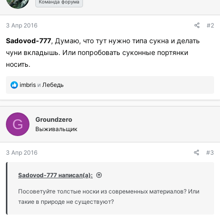
Команда форума
3 Апр 2016
#2
Sadovod-777
, Думаю, что тут нужно типа сукна и делать
чуни вкладышь. Или попробовать суконные портянки
носить.
П
imbris
и
Лебедь
о
б
л
Groundzero
а
G
г
Выживальщик
о
д
3 Апр 2016
#3
а
р
и
Sadovod-777 написал(а):
л
и
Посоветуйте толстые носки из современных материалов? Или
:
такие в природе не существуют?