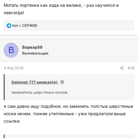
Мотать портянки как езда на велике, - раз научился и
навсегда!
П
bor
и
СЕРЖ66
о
б
л
Варвар59
а
В
г
Выживальщик
о
д
4 Апр 2016
#18
а
р
и
Sadovod-777 написал(а):
л
и
заменитель шерстяных носков
:
я сам давно ищу подобное. но заменить толстые шерстяные
носки нечем. тонкие утепленные - уже предлагали выше
ссылки.