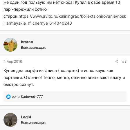
Не один год пользую им нет сноса! Купил в свое время 10
пар -пережили сотню
стирок!
https://www.avito.ru/kaliningrad/kollektsionirovanie/nosk
i_armeyskie_rf_chernye_614040240
bratan
Выживальщик
4 Апр 2016
#8
Купил два шарфа из флиса (полартек) и использую как
портянки. Отлично! Тепло, мягко, отлично впитывают влагу и
быстро сохнут.
П
bor
и
Sadovod-777
о
б
л
Legi4
а
г
Выживальщик
о