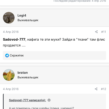
Последнее редактирование:
4 Апр 2016
Legi4
Выживальщик
4 Апр 2016
#11
Sadovod-777
, нафига те эти муки? Зайди в "ткани" там флис
продается ....
П
Скржитек
о
б
л
bratan
а
г
Выживальщик
о
д
4 Апр 2016
#12
а
р
и
Sadovod-777 написал(а):
л
и
А не померишь свои шарфы (длина, ширина)?