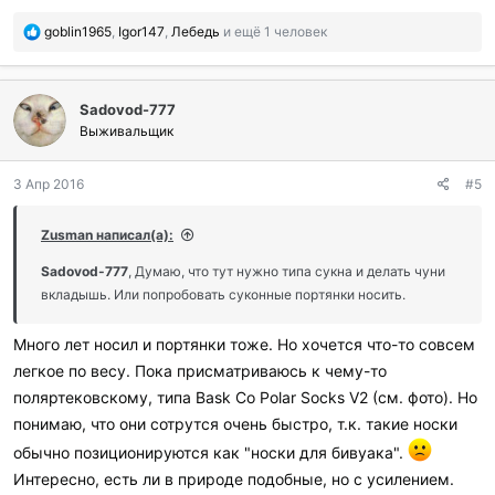
П
goblin1965
,
Igor147
,
Лебедь
и ещё 1 человек
о
б
л
Sadovod-777
а
г
Выживальщик
о
д
3 Апр 2016
#5
а
р
и
Zusman написал(а):
л
и
Sadovod-777
, Думаю, что тут нужно типа сукна и делать чуни
:
вкладышь. Или попробовать суконные портянки носить.
Много лет носил и портянки тоже. Но хочется что-то совсем
легкое по весу. Пока присматриваюсь к чему-то
поляртековскому, типа Bask Со Polar Socks V2 (см. фото). Но
понимаю, что они сотрутся очень быстро, т.к. такие носки
обычно позиционируются как "носки для бивуака".
Интересно, есть ли в природе подобные, но с усилением.