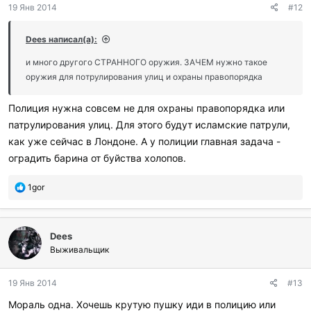
19 Янв 2014
#12
Dees написал(а):
и много другого СТРАННОГО оружия. ЗАЧЕМ нужно такое
оружия для потрулирования улиц и охраны правопорядка
Полиция нужна совсем не для охраны правопорядка или
патрулирования улиц. Для этого будут исламские патрули,
как уже сейчас в Лондоне. А у полиции главная задача -
оградить барина от буйства холопов.
П
1gor
о
б
л
Dees
а
г
Выживальщик
о
д
19 Янв 2014
#13
а
р
Мораль одна. Хочешь крутую пушку иди в полицию или