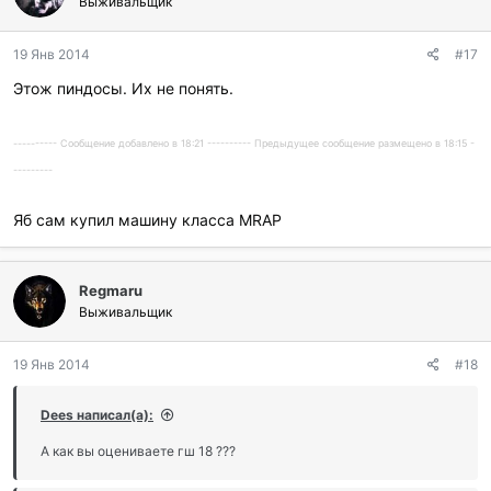
Выживальщик
19 Янв 2014
#17
Этож пиндосы. Их не понять.
---------- Сообщение добавлено в 18:21 ---------- Предыдущее сообщение размещено в 18:15 -
---------
Яб сам купил машину класса MRAP
Regmaru
Выживальщик
19 Янв 2014
#18
Dees написал(а):
А как вы оцениваете гш 18 ???