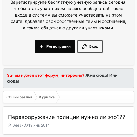
Зарегистрируйте бесплатную учетную запись сегодня,
чтобы стать участником нашего сообщества! После
входа в систему вы сможете участвовать на этом
сайте, добавляя свои собственные темы и сообщения,
а также общаться с другими участниками.
Регистрация
Вход
Зачем нужен этот форум, интересно?
Жми сюда!
Или
сюда!
Общий раздел
Курилка
Перевооружение полиции нужно ли это???
А
Д
Dees
19 Янв 2014
в
а
т
т