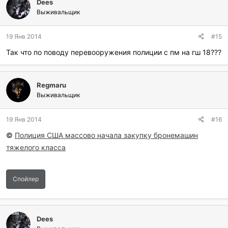
Dees
а
г
Выживальщик
о
д
19 Янв 2014
#15
а
р
Так что по поводу перевооружения полиции с пм на гш 18???
и
л
и
:
Regmaru
Выживальщик
19 Янв 2014
#16
©
Полиция США массово начала закупку бронемашин
тяжелого класса
Спойлер
Dees