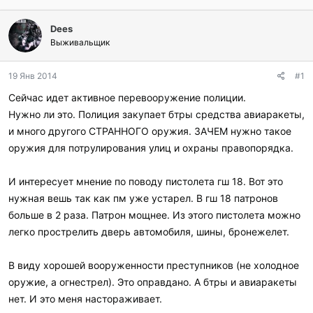
о
а
р
н
Dees
т
а
Выживальщик
е
ч
м
а
ы
л
19 Янв 2014
#1
а
Сейчас идет активное перевооружение полиции.
Нужно ли это. Полиция закупает бтры средства авиаракеты,
и много другого СТРАННОГО оружия. ЗАЧЕМ нужно такое
оружия для потрулирования улиц и охраны правопорядка.
И интересует мнение по поводу пистолета гш 18. Вот это
нужная вешь так как пм уже устарел. В гш 18 патронов
больше в 2 раза. Патрон мощнее. Из этого пистолета можно
легко прострелить дверь автомобиля, шины, бронежелет.
В виду хорошей вооруженности преступников (не холодное
оружие, а огнестрел). Это оправдано. А бтры и авиаракеты
нет. И это меня настораживает.