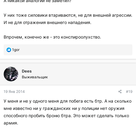
А никакой аналогии не заметил?
У них тоже силовики втариваются, не для внешней агрессии.
И не для отражения внешнего нападения.
Впрочем, конечно же - это конспироолухство.
П
1gor
о
б
л
Dees
а
г
Выживальщик
о
д
19 Янв 2014
#19
а
р
У меня и не у одного меня для побега есть бтр. А на сколько
и
мне известно ни у гражданских ни у полиции нет оружия
л
и
способного пробить броню бтра. Это может сделать только
:
армия.