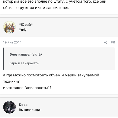
которым все это вполне по штату, с учетом того, где они
оружие, а огнестрел). Это оправдано. А бтры и авиаракеты нет.
обычно крутятся и чем занимаются.
И это меня настораживает.
*Юрий*
Yuriy
19 Янв 2014
#6
Dees написал(а):
бтры и авиаракеты
а где можно посмотреть объем и марки закупаемой
техники?
и что такое "авиаракеты"?
Dees
Выживальщик