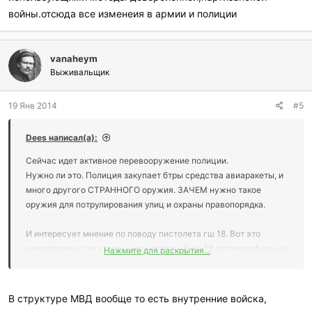
войны.отсюда все изменеия в армии и полиции
vanaheym
Выживальщик
19 Янв 2014
#5
Dees написал(а):
Сейчас идет активное перевооружение полиции.
Нужно ли это. Полиция закупает бтры средства авиаракеты, и
много другого СТРАННОГО оружия. ЗАЧЕМ нужно такое
оружия для потрулирования улиц и охраны правопорядка.
И интересует мнение по поводу пистолета гш 18. Вот это
нужная вешь так как пм уже устарел. В гш 18 патронов больше
Нажмите для раскрытия...
в 2 раза. Патрон мощнее. Из этого пистолета можно легко
прострелить дверь автомобиля, шины, бронежелет.
В структуре МВД вообще то есть внутренние войска,
В виду хорошей вооруженности преступников (не холодное