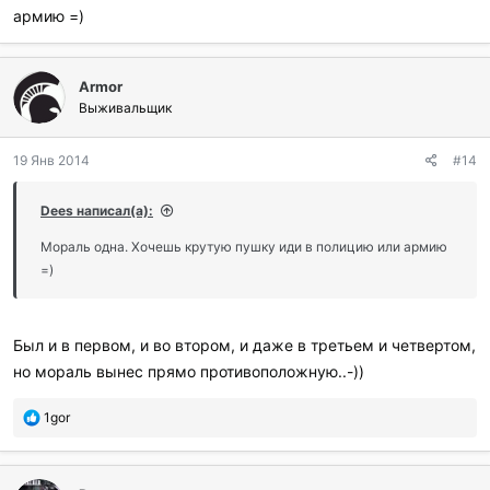
и
армию =)
л
и
:
Armor
Выживальщик
19 Янв 2014
#14
Dees написал(а):
Мораль одна. Хочешь крутую пушку иди в полицию или армию
=)
Был и в первом, и во втором, и даже в третьем и четвертом,
но мораль вынес прямо противоположную..-))
П
1gor
о
б
л