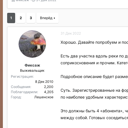
в
а
т
т
о
а
1
2
3
Вперёд
р
н
т
а
е
ч
31 Дек 2022
м
а
ы
л
Хорошо. Давайте попробуем и по
а
Есть два участка вдоль реки по 
соприкосновения и прочим. Кате
Фиксаж
Выживальщик
Подробное описание будет размещ
Регистрация
8 Дек 2010
Сообщения
2,200
Суть. Зарегистрированные на фор
Поблагодарили
4,205
по наиболее удобным характерис
Город
Лешенское
Это должны быть 4 «абонента», ч
между собой. Готовых соседиться