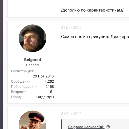
/дополню по характеристикам/
31 Дек 2022
Самое время прикупить Джокерв
Belgorod
Banned
Регистрация
20 Ноя 2010
Сообщения
4,262
Поблагодарили
2,158
Возраст
51
Город
Когда где )
31 Дек 2022
Belgorod написал(а):