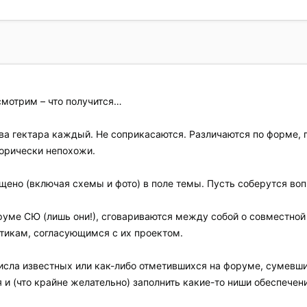
смотрим – что получится…
два гектара каждый. Не соприкасаются. Различаются по форме, 
горически непохожи.
ено (включая схемы и фото) в поле темы. Пусть соберутся во
уме СЮ (лишь они!), сговариваются между собой о совместной 
тикам, согласующимся с их проектом.
исла известных или как-либо отметившихся на форуме, сумевши
 и (что крайне желательно) заполнить какие-то ниши обеспечен