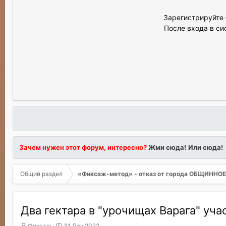
Зарегистрируйте 
После входа в си
Зачем нужен этот форум, интересно?
Жми сюда!
Или сюда!
Общий раздел
«Фиксаж-метод» - отказ от города ОБЩИНН
Два гектара в "урочищах Варага" уч
А
Д
Фиксаж
31 Дек 2022