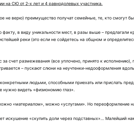
ии на СЮ от 2-х лет и 4 равнодолевых участника.
рое не верю) преимущество получат семейные, те, кто смогут б
 факту, в виду уникальности мест, в разы выше – предлагали кр
чистейшей реки (это если не сойдетесь на общном и определитес
с за счет размежевания (все уплочено, принято к исполнению), 
тривается – пускают слюни на неучтенки-недооформления вдоль 
 конкретными людьми, способными приехать или прислать пред
е нужно видеть «физиономию глаз».
можно «материалом», можно «услугами». Но переоформление на
нет искушение «скупить доли через подставных»… Малейший наме