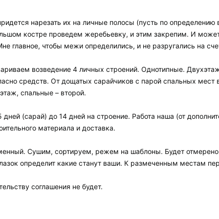
придется нарезать их на личные полосы (пусть по определению
ольшом костре проведем жеребьевку, и этим закрепим. И можете
 Мне главное, чтобы межи определились, и не разругались на сче
ариваем возведение 4 личных строений. Однотипные. Двухэтаж
ласно средств. От дощатых сарайчиков с парой спальных мест 
этаж, спальные – второй.
5 дней (сарай) до 14 дней на строение. Работа наша (от дополни
оительного материала и доставка.
менный. Сушим, сортируем, режем на шаблоны. Будет отмерено 
глазок определит какие станут ваши. К размеченным местам пе
тельству соглашения не будет.