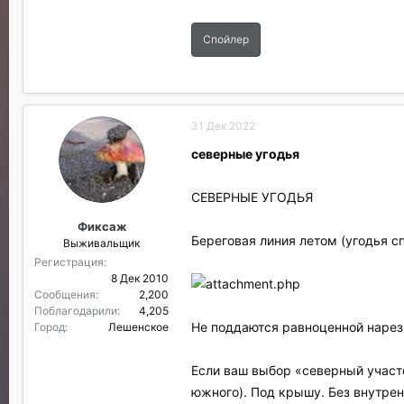
Спойлер
31 Дек 2022
северные угодья
СЕВЕРНЫЕ УГОДЬЯ
Фиксаж
Береговая линия летом (угодья с
Выживальщик
Регистрация
8 Дек 2010
Сообщения
2,200
Поблагодарили
4,205
Не поддаются равноценной нарез
Город
Лешенское
Если ваш выбор «северный участ
южного). Под крышу. Без внутрен