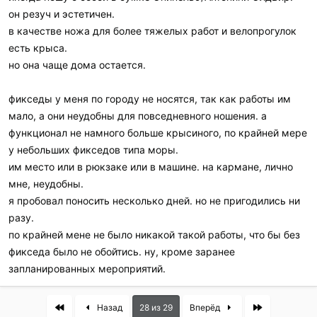
он резуч и эстетичен.
в качестве ножа для более тяжелых работ и велопрогулок
есть крыса.
но она чаще дома остается.
фикседы у меня по городу не носятся, так как работы им
мало, а они неудобны для повседневного ношения. а
функционал не намного больше крысиного, по крайней мере
у небольших фикседов типа моры.
им место или в рюкзаке или в машине. на кармане, лично
мне, неудобны.
я пробовал поносить несколько дней. но не пригодились ни
разу.
по крайней мене не было никакой такой работы, что бы без
фикседа было не обойтись. ну, кроме заранее
запланированных мероприятий.
First
Last
Назад
28 из 29
Вперёд