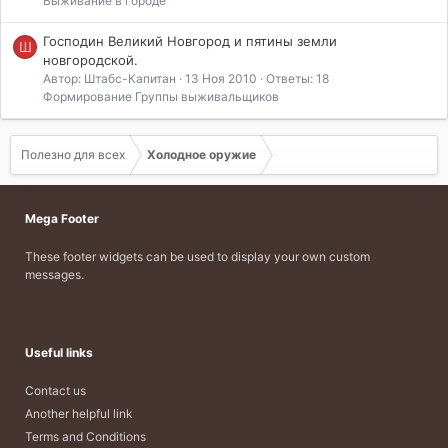
Выживание в городе
Господин Великий Новгород и пятины земли
Ш
новгородской.
Автор: Штабс-Капитан
13 Ноя 2010
Ответы: 18
Формирование Группы выживальщиков
Полезно для всех
Холодное оружие
Mega Footer
These footer widgets can be used to display your own custom
messages.
Useful links
Contact us
Another helpful link
Terms and Conditions