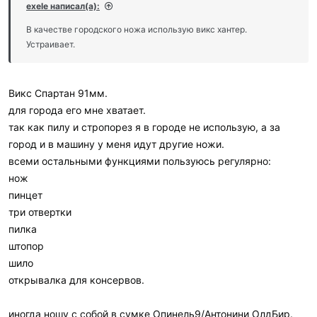
exele написал(а):
В качестве городского ножа использую викс хантер.
Устраивает.
Викс Спартан 91мм.
для города его мне хватает.
так как пилу и стропорез я в городе не использую, а за
город и в машину у меня идут другие ножи.
всеми остальными функциями пользуюсь регулярно:
нож
пинцет
три отвертки
пилка
штопор
шило
открывалка для консервов.
иногда ношу с собой в сумке Опинель9/Антонини ОлдБир.