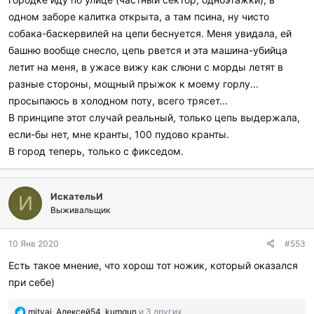
одном заборе калитка открыта, а там псина, ну чисто
собака-баскервилей на цепи беснуется. Меня увидала, ей
башню вообще снесло, цепь рвется и эта машина-убийца
летит на меня, в ужасе вижу как слюни с морды летят в
разные стороны, мощный прыжок к моему горлу...
просыпаюсь в холодном поту, всего трясет...
В принципе этот случай реальный, только цепь выдержала,
если-бы нет, мне кранты, 100 пудово кранты.
В город теперь, только с фикседом.
ИскательИ
И
Выживальщик
10 Янв 2020
#553
Есть такое мнение, что хорош тот ножик, который оказался
при себе)
П
mityai
,
Алексей54
,
kumgun
и 3 других