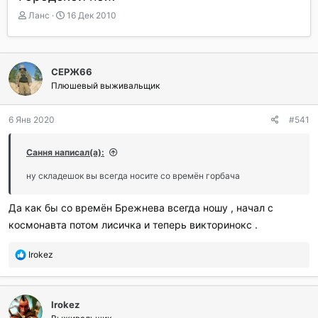
А
Д
Ланс
16 Дек 2010
в
а
т
т
о
а
р
н
СЕРЖ66
т
а
Плюшевый выживальщик
е
ч
м
а
ы
л
6 Янв 2020
#541
а
Сання написал(а):
ну складешок вы всегда носите со времён горбача
Да как бы со времён Брежнева всегда ношу , начал с
космонавта потом лисичка и теперь викторинокс .
П
Irokez
о
б
л
Irokez
а
г