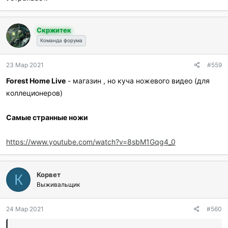
и
:
Скржитек
Команда форума
23 Мар 2021
#559
Forest Home Live
- магазин , но куча ножевого видео (для
коллеционеров)
Самые странные ножи
https://www.youtube.com/watch?v=8sbM1Gqg4_0
Корвет
К
Выживальщик
24 Мар 2021
#560