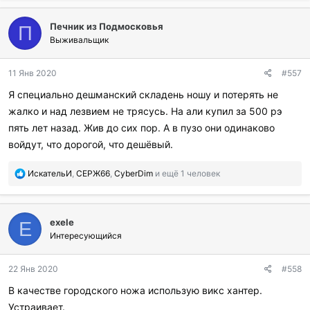
б
л
Печник из Подмосковья
а
П
г
Выживальщик
о
д
11 Янв 2020
#557
а
р
Я специально дешманский складень ношу и потерять не
и
жалко и над лезвием не трясусь. На али купил за 500 рэ
л
и
пять лет назад. Жив до сих пор. А в пузо они одинаково
:
войдут, что дорогой, что дешёвый.
П
ИскательИ
,
СЕРЖ66
,
CyberDim
и ещё 1 человек
о
б
л
exele
а
E
г
Интересующийся
о
д
22 Янв 2020
#558
а
р
В качестве городского ножа использую викс хантер.
и
Устраивает.
л