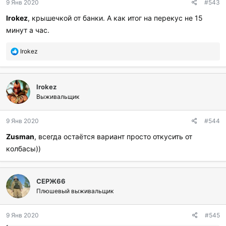
9 Янв 2020
#543
Irokez
, крышечкой от банки. А как итог на перекус не 15
минут а час.
П
Irokez
о
б
л
Irokez
а
г
Выживальщик
о
д
9 Янв 2020
#544
а
р
Zusman
, всегда остаётся вариант просто откусить от
и
колбасы))
л
и
:
СЕРЖ66
Плюшевый выживальщик
9 Янв 2020
#545