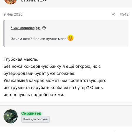
Выживальщик
о
д
9 Янв 2020
#542
а
р
и
Чиж написал(а):
л
и
Зачем нож? Носите лучше мозг
:
Глубокая мысль.
Без ножа консервную банку я ещё открою, но с
бутербродами будет уже сложнее.
Уважаемый камрад может без соответствующего
инструмента нарубать колбасы на бутер? Очень
интересуюсь подробностями.
Скржитек
Команда форума