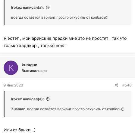
Irokez написал(а):
всегда остаётся вариант просто откусить от колбасы))
Я эстэт , мои арийские предки мне это не простят , так что
только хардкор , только нож !
kumgun
K
Выживальщик
9 Янв 2020
#546
Irokez написал(а):
Zusman
, всегда остаётся вариант просто откусить от колбасы))
Или от банки...)