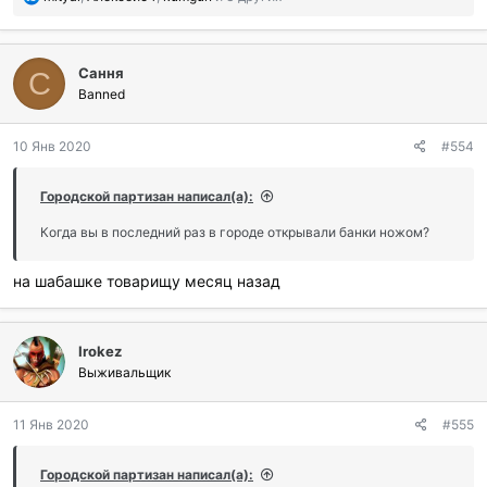
о
б
л
Сання
а
С
г
Banned
о
д
10 Янв 2020
#554
а
р
и
Городской партизан написал(а):
л
и
Когда вы в последний раз в городе открывали банки ножом?
:
на шабашке товарищу месяц назад
Irokez
Выживальщик
11 Янв 2020
#555
Городской партизан написал(а):