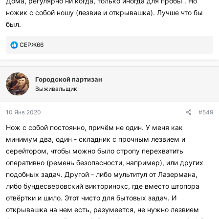
Дома, регулярно ни когда, только иногда для пробы . Но
ножик с собой ношу (лезвие и открывашка). Лучше что бы
был.
П
СЕРЖ66
о
б
л
Городской партизан
а
г
Выживальщик
о
д
10 Янв 2020
#549
а
р
Нож с собой постоянно, причём не один. У меня как
и
минимум два, один - складник с прочным лезвием и
л
и
серейтором, чтобы можно было стропу перехватить
:
оперативно (ремень безопасности, например), или других
подобных задач. Другой - либо мультитул от Лазермана,
либо бундесверовский викторинокс, где вместо штопора
отвёртки и шило. Этот чисто для бытовых задач. И
открывашка на нем есть, разумеется, не нужно лезвием