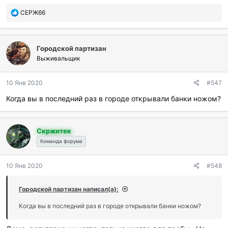
П
СЕРЖ66
о
б
л
Городской партизан
а
г
Выживальщик
о
д
10 Янв 2020
#547
а
р
Когда вы в последний раз в городе открывали банки ножом?
и
л
и
Скржитек
:
Команда форума
10 Янв 2020
#548
Городской партизан написал(а):
Когда вы в последний раз в городе открывали банки ножом?