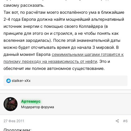
самому рассказать.
Так вот, по расчётам моего воспалённого ума в ближайшие
2-4 года Европа должна найти мощнейший альтернативный
источник энергии с помощью своего Коллайдера (в
принципе для этого он и строился, а не чтобы понять как
вселенная зародилась). После этой знаменательной даты
можно будет отсчитывать время до начала 3 мировой. В
данный момент Европа
семимильными шагами готовится к
полному переходу на независимость от нефти
. Это и
обеспечит им полное автономное существование.
П
stalker-xXx
о
б
л
Артемиус
а
г
Модератор форума
о
д
27 Фев 2011
#6
а
р
Продолжаем: