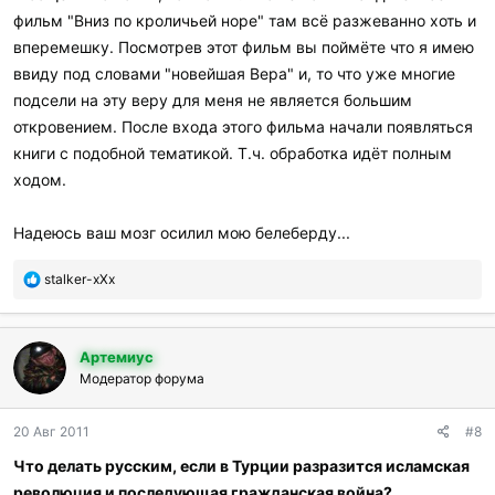
фильм "Вниз по кроличьей норе" там всё разжеванно хоть и
вперемешку. Посмотрев этот фильм вы поймёте что я имею
ввиду под словами "новейшая Вера" и, то что уже многие
подсели на эту веру для меня не является большим
откровением. После входа этого фильма начали появляться
книги с подобной тематикой. Т.ч. обработка идёт полным
ходом.
Надеюсь ваш мозг осилил мою белеберду...
П
stalker-xXx
о
б
л
Артемиус
а
г
Модератор форума
о
д
20 Авг 2011
#8
а
р
Что делать русским, если в Турции разразится исламская
и
революция и последующая гражданская война?