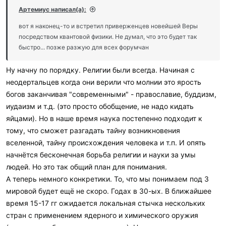
и
Артемиус написал(а):
л
и
вот я наконец-то и встретил приверженцев новейшей Веры
:
посредством квантовой физики. Не думал, что это будет так
быстро... позже разжую для всех форумчан
Ну начну по порядку. Религии были всегда. Начиная с
неодертальцев когда они верили что молнии это ярость
богов заканчивая "современными" - православие, буддизм,
иудаизм и т.д. (это просто обобщение, не надо кидать
яйцами). Но в наше время наука постепенно подходит к
тому, что сможет разгадать тайну возникновения
вселенной, тайну происхождения человека и т.п. И опять
начнётся бесконечная борьба религии и науки за умы
людей. Но это так общий план для понимания.
А теперь немного конкретики. То, что мы понимаем под 3
мировой будет ещё не скоро. Годах в 30-ых. В ближайшее
время 15-17 гг ожидается локальная стычка нескольких
стран с применением ядерного и химического оружия