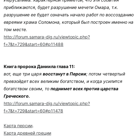
приближаются, будет разрушение мечети Омара, т.к.
разрушение ее будет означать начало работ по воссозданию
евреями храма Соломона, который был построен именно на
том месте.
http://forum.samara-dig.ru/viewtopic.php?
f=7&t=729&start=60#p11488
Книга пророка Даниила глава 11:
вот, еще три царя
восстанут в Персии
; потом четвертый
превзойдет всех великим богатством, и когда усилится
богатством своим, то
поднимет всех против царства
Греческого.
http://forum.samara-dig.ru/viewtopic.php?
f=7&t=729&start=60#p11478
Карта персии
.
Карта древней греции