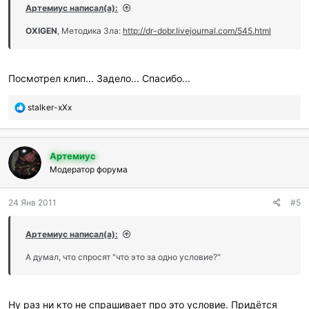
и
Артемиус написал(а):
л
и
OXIGEN
, Методика Зла:
http://dr-dobr.livejournal.com/545.html
:
Посмотрел клип... Задело... Спасибо...
П
stalker-xXx
о
б
л
Артемиус
а
г
Модератор форума
о
д
24 Янв 2011
#5
а
р
и
Артемиус написал(а):
л
и
А думал, что спросят "что это за одно условие?"
:
Ну раз ни кто не спрашивает про это условие. Придётся