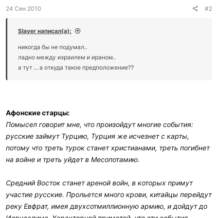
д
24 Сен 2010
#2
а
р
и
Slayer написал(а):
л
и
никогда бы не подумал..
:
ладно между израилем и ираном..
а тут ... а откуда такое предположение??
Афонские старцы:
Помысел говорит мне, что произойдут многие события:
русские займут Турцию, Турция же исчезнет с карты,
потому что треть турок станет христианами, треть погибнет
на войне и треть уйдет в Месопотамию.
Средний Восток станет ареной войн, в которых примут
участие русские. Прольется много крови, китайцы перейдут
реку Евфрат, имея двухсотмиллионную армию, и дойдут до
Иерусалима. Характерной приметой, что эти события