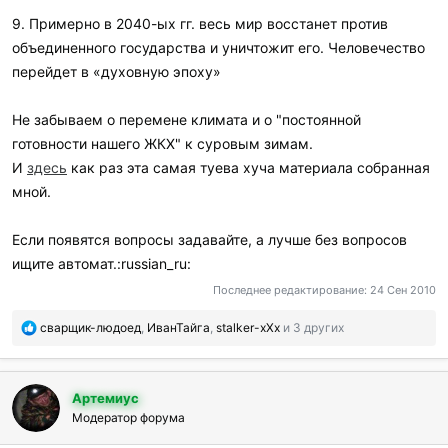
9. Примерно в 2040-ых гг. весь мир восстанет против
объединенного государства и уничтожит его. Человечество
перейдет в «духовную эпоху»
Не забываем о перемене климата и о "постоянной
готовности нашего ЖКХ" к суровым зимам.
И
здесь
как раз эта самая туева хуча материала собранная
мной.
Если появятся вопросы задавайте, а лучше без вопросов
ищите автомат.:russian_ru:
Последнее редактирование:
24 Сен 2010
П
сварщик-людоед
,
ИванТайга
,
stalker-xXx
и 3 других
о
б
л
Артемиус
а
г
Модератор форума
о