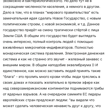
(возможно и бактериологического). Но дело тут не в
сокращении численности населения, а немного в другом.
Дело в том, что в планах "мирового правительства" есть
замечательная идея сделать Новое Государство, с новым
политическим строем, с новой экономикой, и т.д. Данное
государство придёт на смену трагически стёртой с лица
Земли США. В общем это государство будет выглядеть
очень интересно, полный контроль людей с помощью
вживлённых микрочипов-индификаторов. Полностью
монархическая система правления. Электронная денежная
система и как не странно это звучит - железный занавес с
внешним миром. В общем наподобие эквелибриума )) И
единственное, как можно заставить людей принять такие
"блага" - это пролить много крови чтобы люди тряслись в
своих домах и показать желательно в прямом эфире как
над североамериканским континентом поднимаются грибы
от ядерных взрывов. А на очередном саммите ЕС лидеры
европейских стран предложат людям: "вы видели что
может сделать человеческая ненависть друг к другу, что