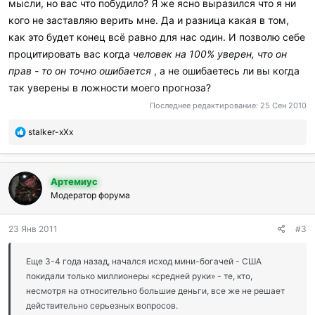
мысли, но вас что побудило? Я же ясно выразился что я ни
точно ошибается. Это жизнь и не мы в ней решаем, есть силы
повыше нашего разума и воли.
кого не заставляю верить мне. Да и разница какая в том,
как это будет конец всё равно для нас один. И позволю себе
Качество информации, которую Вы выдаете, очень слабое.
процитировать вас когда
человек на 100% уверен, что он
Постарайтесь наступить на горло собственной гордыне, оно
прав - то он точно ошибается
, а не ошибаетесь ли вы когда
полезно бывает.
так уверены в ложности моего прогноза?
Последнее редактирование:
25 Сен 2010
П
stalker-xXx
о
б
л
Артемиус
а
г
Модератор форума
о
д
23 Янв 2011
#3
а
р
и
Еще 3-4 года назад, начался исход мини-богачей - США
л
покидали только миллионеры «средней руки» - те, кто,
и
несмотря на относительно большие деньги, все же не решает
:
действительно серьезных вопросов.