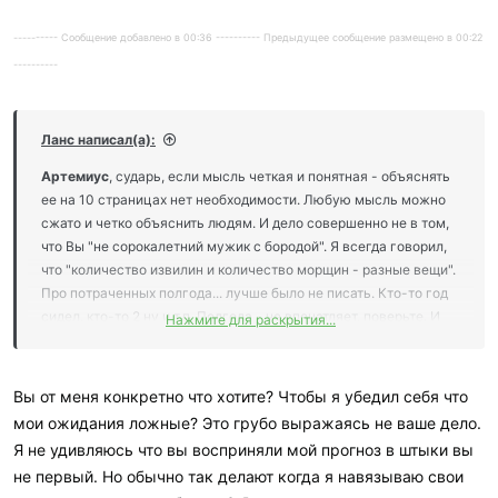
---------- Сообщение добавлено в 00:36 ---------- Предыдущее сообщение размещено в 00:22
----------
Ланс написал(а):
Артемиус
, сударь, если мысль четкая и понятная - объяснять
ее на 10 страницах нет необходимости. Любую мысль можно
сжато и четко объяснить людям. И дело совершенно не в том,
что Вы "не сорокалетний мужик с бородой". Я всегда говорил,
что "количество извилин и количество морщин - разные вещи".
Про потраченных полгода... лучше было не писать. Кто-то год
сидел, кто-то 2 ну и т.п. Полгода - не впечатляет, поверьте. И
Нажмите для раскрытия...
предсказания мы также читали, и священные писания. Есть
только сомнения насчет "секретных докладов заграничных
спецслужб", возможно, не все ознакомлены)
Вы от меня конкретно что хотите? Чтобы я убедил себя что
На веру никто ничего воспринимать не будет. Не та ситуация.
мои ожидания ложные? Это грубо выражаясь не ваше дело.
Слишком велика цена возможной ошибки. И Вы, наверно, не
Я не удивляюсь что вы восприняли мой прогноз в штыки вы
пророк Моисей.
не первый. Но обычно так делают когда я навязываю свои
Просто, когда человек на 100% уверен, что он прав - то он