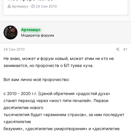
А
Д
Артемиус
24 Сен 2010
в
а
т
т
о
а
р
н
Артемиус
т
а
Модератор форума
е
ч
м
а
ы
л
24 Сен 2010
#1
а
Не знаю, может и форум новый, может этим не кто не
занимается, но пророчеств о БП туева хуча.
Вот вам лично моё пророчество:
с 2010 - 2020 г.г. [Ценой обретения «радостей духа»
станет переход через «мост пяти печалей». Первое
десятилетие нового
тысячелетия будет «временем страхов», за ним последует
«десятилетие
безумия», «десятилетие умиротворения» и «десятилетие