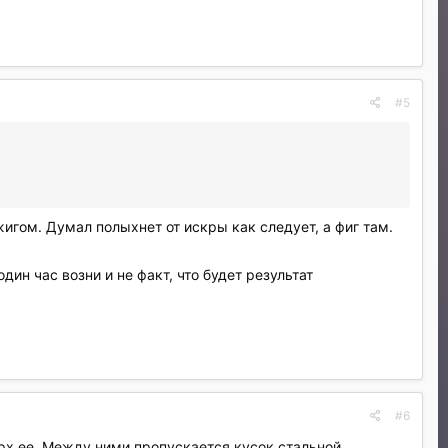
#5
жигом. Думал полыхнет от искры как следует, а фиг там.
дин час возни и не факт, что будет результат
#6
ерх ее. Между ними пропускается кусок стальной