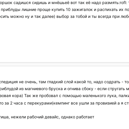
горшок садишся сидишь и мнёшьеё вот так её надо размять:rofl: 
и приблуды лишние проще купить 10 зажигалок и распихать их п
сить можно ну и так далее) выбор за тобой и ты всегда при люб
педиция не очень, там гладкий слой какой то, надо содрать - т
приблудой из магниевого бруска и огнива сбоку - если стругать
овая кора) Так же пробовал с помощью маленького лука, палки 
о за 2 часа с перекурами(кемпинг все ушли за провизией а я ст
иша, нежели рабочий девайс, однако работает