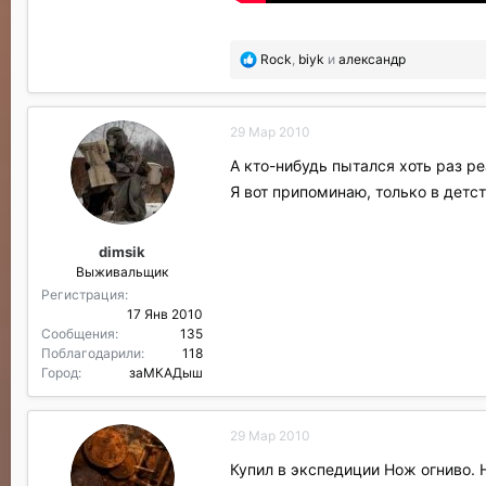
П
Rock
,
biyk
и
александр
о
б
л
29 Мар 2010
а
г
А кто-нибудь пытался хоть раз ре
о
Я вот припоминаю, только в дет
д
а
р
dimsik
и
Выживальщик
л
и
Регистрация
:
17 Янв 2010
Сообщения
135
Поблагодарили
118
Город
заМКАДыш
29 Мар 2010
Купил в экспедиции Нож огниво. 