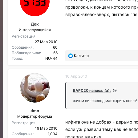
проволоки, к концам которого п
вправо-влево-вверх, пытаясь "пе
Док
Интересующийся
Регистрация
27 Мар 2010
Сообщения
60
Поблагодарили
66
П
Кальтер
Город
NU-44
о
б
л
10 Апр 2010
а
г
о
БАРС20 написал(а):
д
а
зачем вилосепед мастырить новый - 
р
dmn
и
Модератор форума
л
нифига она не добрая - дерьмо по
и
Регистрация
:
19 Мар 2010
если уж развили тему как не всп
Сообщения
1,034
подарок мужику.