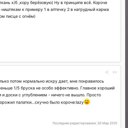
ткань х/б ,кору берёзовую) Ну в принципе всё. Короче
о ништякам к примеру 1 в аптечку 2 в нагрудный карма
ом писце с огнём)
#4
олько потом нормально искру дает, мне понравилось
 меньше 1/5 бруска не особо эффективно. Главное хороший
и доски с углублением - ничего не вышло. Просто
орожил палатки...скучно было короче:lazy
Последнее редактирование:
30 Мар 2010