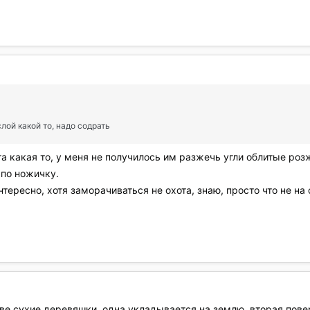
лой какой то, надо содрать
га какая то, у меня не получилось им разжечь угли облитые роз
 по ножичку.
тересно, хотя заморачиваться не охота, знаю, просто что не на о
две сухие деревяшки, одна укладывается на землю, вторая пов