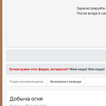
Зарегистрируйте 
После входа в си
Зачем нужен этот форум, интересно?
Жми сюда!
Или сюда!
Раздел выживальщиков
Выживаем в природе
Добыча огня
А
Д
Дядька
24 Мар 2010