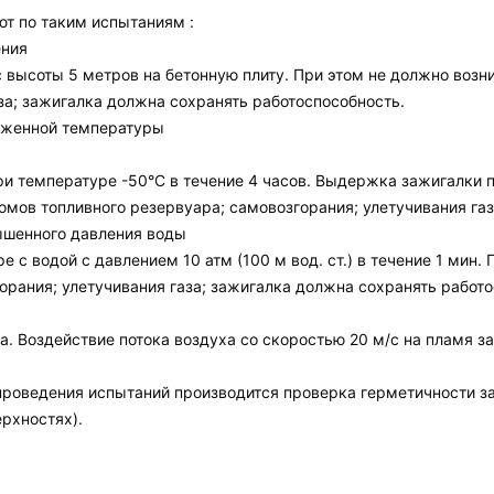
ют по таким испытаниям :
ения
 высоты 5 метров на бетонную плиту. При этом не должно возн
за; зажигалка должна сохранять работоспособность.
иженной температуры
 температуре -50°C в течение 4 часов. Выдержка зажигалки пр
омов топливного резервуара; самовозгорания; улетучивания га
ышенного давления воды
 с водой с давлением 10 атм (100 м вод. ст.) в течение 1 мин.
орания; улетучивания газа; зажигалка должна сохранять работо
а. Воздействие потока воздуха со скоростью 20 м/с на пламя за
роведения испытаний производится проверка герметичности заж
ерхностях).