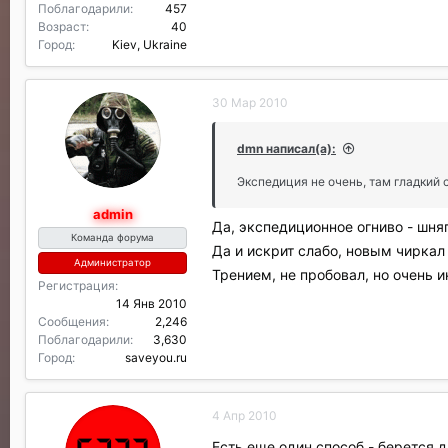
Поблагодарили
457
Возраст
40
Город
Kiev, Ukraine
30 Мар 2010
dmn написал(а):
Экспедиция не очень, там гладкий с
admin
Да, экспедиционное огниво - шня
Команда форума
Да и искрит слабо, новым чиркал
Администратор
Трением, не пробовал, но очень ин
Регистрация
14 Янв 2010
Сообщения
2,246
Поблагодарили
3,630
Город
saveyou.ru
4 Апр 2010
Есть еще один способ - берется 