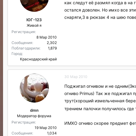
как следут её размял когда в на 
остался доволен. Но имхо все эт
снаряги,3 в рюкзак 4 на шею пове
ЮГ-123
Живой я
Регистрация
8 Мар 2010
Сообщения
2,302
Поблагодарили
1,879
Город
Краснодарский край
30 Мар 2010
Поджигал огнивом и не одним(Экс
огниво Primus) Так же поджигал 
трут(хороший измельченная берез
трением палочки получилось где т
dmn
Модератор форума
Регистрация
ИМХО огниво скорее предмет фет
19 Мар 2010
Сообщения
1,034