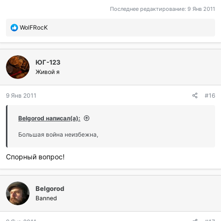
Последнее редактирование:
9 Янв 2011
П
WolFRocK
о
б
л
ЮГ-123
а
г
Живой я
о
д
9 Янв 2011
#16
а
р
и
Belgorod написал(а):
л
и
Большая война неизбежна,
:
Спорный вопрос!
Belgorod
Banned