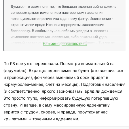
Думаю, что всем понятно, что большая ядерная война должна
сопровождаться изменением настроением населения
потенциального противника к данному факту. Исключение -
страны-изгои вроде Ирана и террористы, захватившие
боеголовку. В любом случае, либо мы увидим в новостях
изменение настроения населения, либо локальный удар,
который поставит под удар ограниченную область. Тут уж от
Нажмите для раскрытия...
розы ветров зависит кому меньше повезет.
Ядерный БП - единственный вариант, который требует
материальной подготовки. И даже наличие бункера даст лишь
По ЯВ все уже пережевали. Посмотри внимательней на
агонию на пару месяцев. Ядерная зима, братцы, это даже в
форуме(ах). Вкратце: ядрен зимы не будет (это все пиз...еж
теоретическом приближении тот еще подарок.
и провокация), фон через вменяемый срок придет в
Со всем остальным можно жить, нужно знать как. Может на
норму(более-менее, счет на месяцы). Подготовки населения
этом и будем фокусироваться?
(и соответственно, яркого звоночка) мы вряд ли дождемся.
Это просто глупо, информировать будущую потерпевшую
страну. И вапще, в саму массированную ядренатаку
верится с трудом, скорее, и правда, проутюжат нас
крылатыми, + точечными ядренками.