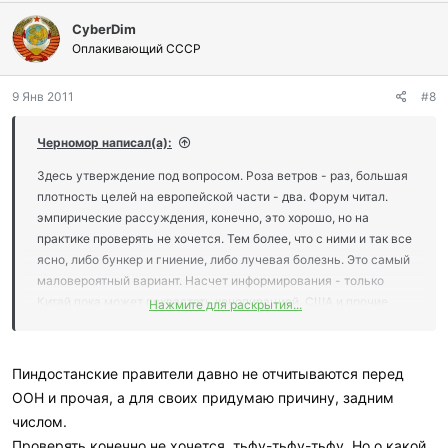
CyberDim
Оплакивающий СССР
9 Янв 2011
#8
Черномор написал(а):
Здесь утверждение под вопросом. Роза ветров - раз, большая
плотность целей на европейской части - два. Форум читал.
эмпирические рассуждения, конечно, это хорошо, но на
практике проверять не хочется. Тем более, что с ними и так все
ясно, либо бункер и гниение, либо лучевая болезнь. Это самый
маловероятный вариант. Насчет информирования - только
Китай пока может похвастать конспирацией, США и прочие
Нажмите для раскрытия...
должны будут основать внутренне такое поведение.
Пиндостанские правители давно не отчитываются перед
ООН и прочая, а для своих придумаю причину, задним
числом.
Проверять конечно не хочется, тьфу-тьфу-тьфу. Но о какой