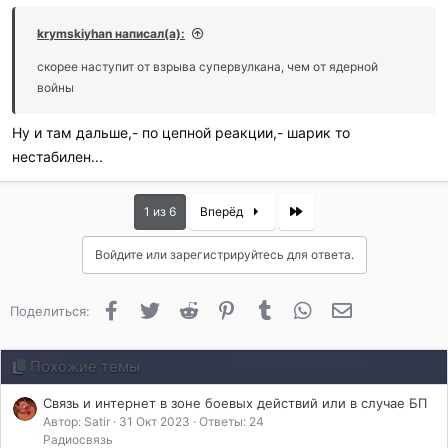
krymskiyhan написал(а):
скорее наступит от взрыва супервулкана, чем от ядерной
войны
Ну и там дальше,- по цепной реакции,- шарик то
нестабилен...
Last
1 из 6
Вперёд
Войдите или зарегистрируйтесь для ответа.
Facebook
Twitter
Reddit
Pinterest
Tumblr
WhatsApp
Электронная 
Поделиться:
Похожие темы
Связь и интернет в зоне боевых действий или в случае БП
Автор: Satir
31 Окт 2023
Ответы: 24
Радиосвязь