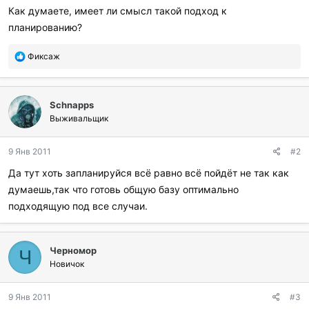
Как думаете, имеет ли смысл такой подход к
планированию?
П
Фиксаж
о
б
л
Schnapps
а
г
Выживальщик
о
д
9 Янв 2011
#2
а
р
Да тут хоть запланируйся всё равно всё пойдёт не так как
и
думаешь,так что готовь общую базу оптимально
л
и
подходящую под все случаи.
:
Черномор
Ч
Новичок
9 Янв 2011
#3